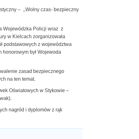
astyczny – ,,Wolny czas- bezpieczny
 Wojewódzka Policji wraz z
y w Kielcach zorganizowała
kół podstawowych z województwa
em honorowym był Wojewoda
rwalenie zasad bezpiecznego
ch na ten temat.
cówek Oświatowych w Stykowie –
ewak).
ych nagród i dyplomów z rąk