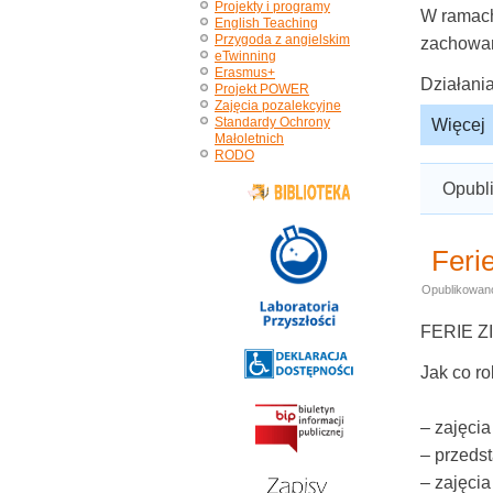
Projekty i programy
W ramach
English Teaching
Przygoda z angielskim
zachowani
eTwinning
Erasmus+
Działani
Projekt POWER
Zajęcia pozalekcyjne
Standardy Ochrony
Więcej
Małoletnich
RODO
Opubl
Feri
Opublikowan
FERIE Z
Jak co ro
– zajęcia
– przedst
– zajęci