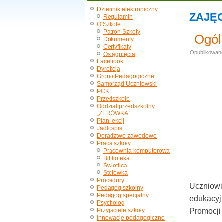
Dziennik elektroniczny
ZAJĘ
Regulamin
O Szkole
Patron Szkoły
Ogól
Dokumenty
Certyfikaty
Opublikowan
Osiągnięcia
Facebook
Dyrekcja
Grono Pedagogiczne
Samorząd Uczniowski
PCK
Przedszkole
Oddział przedszkolny
„ZERÓWKA”
Plan lekcji
Jadłospis
Doradztwo zawodowe
Praca szkoły
Pracownia komputerowa
Biblioteka
Świetlica
Stołówka
Procedury
Uczniowi
Pedagog szkolny
Pedagog specjalny
edukacyj
Psycholog
Przyjaciele szkoły
Promocji 
Innowacje pedagogiczne