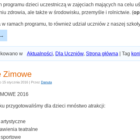
 programu dzieci uczestniczą w zajęciach mających na celu uśw
u zdrowia, ale także w środowisku, przemyśle i rolnictwie. (
op
a w ramach programu, to również udział uczniów z naszej szkoł
→
ikowano w
Aktualności
,
Dla Uczniów
,
Strona główna
|
Tag
kon
e Zimowe
o
15 stycznia 2016
|
Przez
Danuta
IMOWE 2016
ku przygotowaliśmy dla dzieci mnóstwo atrakcji:
 artystyczne
awienia teatralne
a sportowe