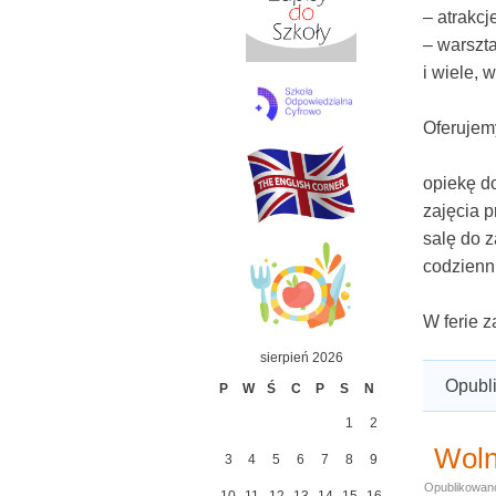
– atrakcj
– warszt
i wiele, 
Oferujem
opiekę 
zajęcia 
salę do 
codzienn
W ferie 
sierpień 2026
Opubl
P
W
Ś
C
P
S
N
1
2
Woln
3
4
5
6
7
8
9
Opublikowan
10
11
12
13
14
15
16