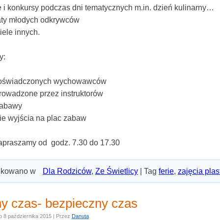
e i konkursy podczas dni tematycznych m.in. dzień kulinarny…
aty młodych odkrywców
wiele innych.
y:
doświadczonych wychowawców
prowadzone przez instruktorów
zabawy
ie wyjścia na plac zabaw
zapraszamy od godz. 7.30 do 17.30
ikowano w
Dla Rodziców
,
Ze Świetlicy
|
Tag
ferie
,
zajęcia pla
y czas- bezpieczny czas
o
8 października 2015
|
Przez
Danuta