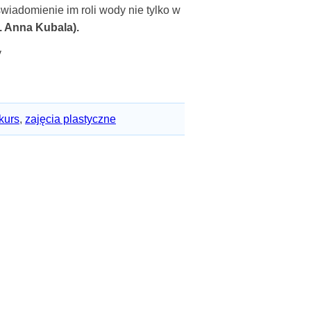
iadomienie im roli wody nie tylko w
. Anna Kubala).
y
kurs
,
zajęcia plastyczne