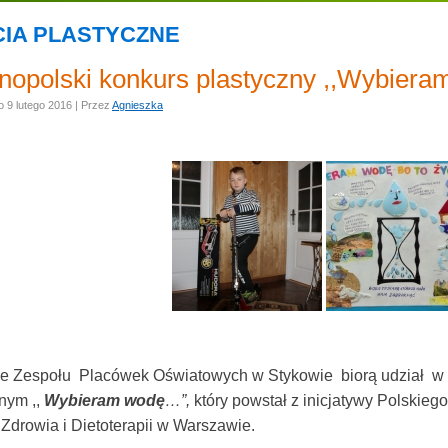
CIA PLASTYCZNE
nopolski konkurs plastyczny ,,Wybier
o
9 lutego 2016
|
Przez
Agnieszka
e Zespołu Placówek Oświatowych w Stykowie biorą udział w 
nym ,,
Wybieram wodę
…”,
który powstał z inicjatywy Polskiego
Zdrowia i Dietoterapii w Warszawie.