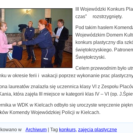
III Wojewódzki Konkurs Pl
czas” rozstrzygnięty.
Pod takim hasłem Komenda
Wojewódzkim Domem Kultur
konkurs plastyczny dla sz
świętokrzyskiego. Patron
Świętokrzyski.
Celem przewodnim było ut
u w okresie ferii i wakacji poprzez wykonanie prac plastyczny
ona laureatów znalazła się uczennica klasy VI z Zespołu Pla
ania, która zajęła III miejsce w kategorii klas IV – VI (op. J.Śpi
ernika w WDK w Kielcach odbyło się uroczyste wręczenie piękn
ków Komendy Wojewódzkiej Policji w Kielcach.
ikowano w
Archiwum
|
Tag
konkurs
,
zajęcia plastyczne