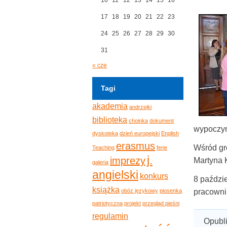
17
18
19
20
21
22
23
24
25
26
27
28
29
30
31
« cze
Tagi
akademia
andrzejki
biblioteka
choinka
dokument
wypoczynk
dyskoteka
dzień europejski
English
erasmus
Wśród gr
Teaching
ferie
j.
imprezy
Martyna K
galeria
angielski
konkurs
8 paździ
książka
obóz językowy
piosenka
pracowni
patriotyczna
projekt
przegląd pieśni
regulamin
Opubl