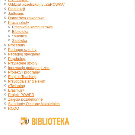
Przedszkole
Oddział przedszkolny „ZERÓWKA”
Plan lekcji
Jadłospis
Doradztwo zawodowe
Praca szkoły
Pracownia komputerowa
Biblioteka
Świetlica
Stołówka
Procedury
Pedagog szkolny
Pedagog specjalny
Psycholog
Przyjaciele szkoły
Innowacje pedagogiczne
Projekty i programy
English Teaching
Przygoda z angielskim
eTwinning
Erasmus+
Projekt POWER
Zajęcia pozalekcyjne
Standardy Ochrony Małoletnich
RODO