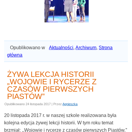
Opublikowano w
Aktualności
,
Archiwum
,
Strona
główna
ŻYWA LEKCJA HISTORII
„WOJOWIE I RYCERZE Z
CZASÓW PIERWSZYCH
PIASTÓW”
Opublikowano
24 listopada 2017
|
Przez
Agnieszka
20 listopada 2017 r. w naszej szkole realizowana była
kolejna edycja żywej lekcji historii. W tym roku temat
brzmiał: ,,Wojowie i rycerze z czasów pierwszych Piastów.”