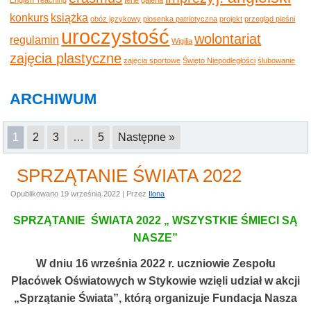
konkurs
książka
obóz językowy
piosenka patriotyczna
projekt
przegląd pieśni
uroczystość
wolontariat
regulamin
Wigilia
zajęcia plastyczne
zajęcia sportowe
Święto Niepodległości
ślubowanie
ARCHIWUM
1
2
3
…
5
Następne »
SPRZĄTANIE ŚWIATA 2022
Opublikowano
19 września 2022
|
Przez
Ilona
SPRZĄTANIE ŚWIATA 2022 „ WSZYSTKIE ŚMIECI SĄ
NASZE”
W dniu 16 września 2022 r. uczniowie Zespołu
Placówek Oświatowych w Stykowie wzięli udział w akcji
„Sprzątanie Świata”, którą organizuje
Fundacja Nasza