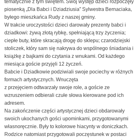
tematycznie z tym świętem. Swój występ dzieci rozpoczęły
piosenką „Dla Babci i Dziadziusia” Sylwestra Bernaciaka,
byłego mieszkańca Rudy z naszej gminy.
W trakcie uroczystości dzieci darowały prezenty babci i
dziadkowi: żywą złotą rybkę, spełniającą trzy życzenia;
ciepłe buty, które skracają drogę do sklepu; czarodziejski
stoliczek, który sam się nakrywa do wspólnego śniadania i
książkę z bajkami do czytania z wnukami. Od każdego
miesiąca goście przyjęli 12 życzeń.
Babcie i Dziadkowie podziwiali swoje pociechy w różnych
formach artystycznych. Wnuczęta
z przejęciem odtwarzały swoje role, a goście ze
wzruszeniem odbierali czułe słowa kierowane pod ich
adresem.
Na zakończenie części artystycznej dzieci obdarowały
swoich ukochanych gości upominkami, przygotowanymi
własnoręcznie. Były to kolorowe hiacynty w doniczkach.
Rodzice natomiast przygotowali poczęstunek w postaci