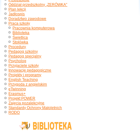
Przedszkole
Oddział przedszkolny „ZERÓWKA”
Plan lekcji
Jadłospis
Doradztwo zawodowe
Praca szkoły
Pracownia komputerowa
Biblioteka
Świetlica
Stołówka
Procedury
Pedagog szkolny
Pedagog specjalny
Psycholog
Przyjaciele szkoły
Innowacje pedagogiczne
Projekty i programy
English Teaching
Przygoda z angielskim
eTwinning
Erasmus+
Projekt POWER
Zajęcia pozalekcyjne
Standardy Ochrony Małoletnich
RODO