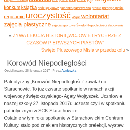
konkurs
książka
obóz językowy
piosenka patriotyczna
projekt
przegląd pieśni
uroczystość
wolontariat
regulamin
Wigilia
zajęcia plastyczne
zajęcia sportowe
Święto Niepodległości
ślubowanie
«
ŻYWA LEKCJA HISTORII „WOJOWIE I RYCERZE Z
CZASÓW PIERWSZYCH PIASTÓW”
Święto Pluszowego Misia w przedszkolu
»
Korowód Niepodległości
Opublikowano
28 listopada 2017
|
Przez
Agnieszka
Patriotyczny „Korowód Niepodległości” zawitał do
Starachowic. To już czwarte spotkanie w ramach akcji
wojewody świętokrzyskiego- Agaty Wojtyszek. Uczniowie
naszej szkoły 27 listopada 2017r. uczestniczyli w spotkaniu
patriotycznym w SCK Starachowice.
Ostatnie w tym roku spotkanie w Starachowickim Centrum
Kultury, stało pod znakiem historycznych prelekcji, wystaw,