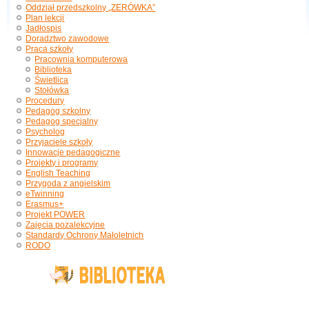
Oddział przedszkolny „ZERÓWKA”
Plan lekcji
Jadłospis
Doradztwo zawodowe
Praca szkoły
Pracownia komputerowa
Biblioteka
Świetlica
Stołówka
Procedury
Pedagog szkolny
Pedagog specjalny
Psycholog
Przyjaciele szkoły
Innowacje pedagogiczne
Projekty i programy
English Teaching
Przygoda z angielskim
eTwinning
Erasmus+
Projekt POWER
Zajęcia pozalekcyjne
Standardy Ochrony Małoletnich
RODO