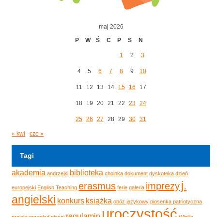
maj 2026
P
W
Ś
C
P
S
N
1
2
3
4
5
6
7
8
9
10
11
12
13
14
15
16
17
18
19
20
21
22
23
24
25
26
27
28
29
30
31
« kwi
cze »
Tagi
akademia
biblioteka
andrzejki
choinka
dokument
dyskoteka
dzień
j.
erasmus
imprezy
europejski
English Teaching
ferie
galeria
angielski
konkurs
książka
obóz językowy
piosenka patriotyczna
uroczystość
regulamin
projekt
przegląd pieśni
Wigilia