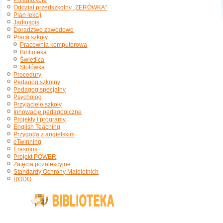
Przedszkole
Oddział przedszkolny „ZERÓWKA”
Plan lekcji
Jadłospis
Doradztwo zawodowe
Praca szkoły
Pracownia komputerowa
Biblioteka
Świetlica
Stołówka
Procedury
Pedagog szkolny
Pedagog specjalny
Psycholog
Przyjaciele szkoły
Innowacje pedagogiczne
Projekty i programy
English Teaching
Przygoda z angielskim
eTwinning
Erasmus+
Projekt POWER
Zajęcia pozalekcyjne
Standardy Ochrony Małoletnich
RODO