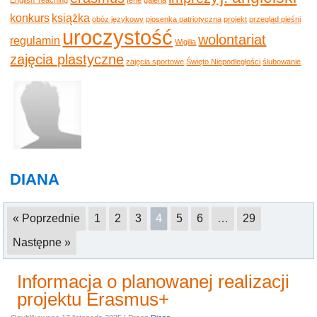
konkurs
książka
obóz językowy
piosenka patriotyczna
projekt
przegląd pieśni
uroczystość
wolontariat
regulamin
Wigilia
zajęcia plastyczne
zajęcia sportowe
Święto Niepodległości
ślubowanie
DIANA
« Poprzednie
1
2
3
4
5
6
…
29
Następne »
Informacja o planowanej realizacji
projektu Erasmus+