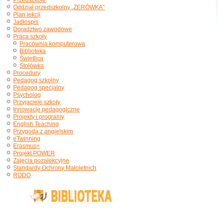
Przedszkole
Oddział przedszkolny „ZERÓWKA”
Plan lekcji
Jadłospis
Doradztwo zawodowe
Praca szkoły
Pracownia komputerowa
Biblioteka
Świetlica
Stołówka
Procedury
Pedagog szkolny
Pedagog specjalny
Psycholog
Przyjaciele szkoły
Innowacje pedagogiczne
Projekty i programy
English Teaching
Przygoda z angielskim
eTwinning
Erasmus+
Projekt POWER
Zajęcia pozalekcyjne
Standardy Ochrony Małoletnich
RODO