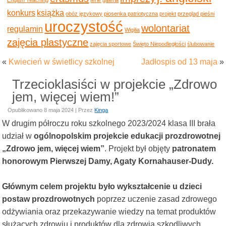
konkurs
książka
obóz językowy
piosenka patriotyczna
projekt
przegląd pieśni
uroczystość
wolontariat
regulamin
Wigilia
zajęcia plastyczne
zajęcia sportowe
Święto Niepodległości
ślubowanie
«
Kwiecień w świetlicy szkolnej
Jadłospis od 13 maja
»
Trzecioklasiści w projekcie „Zdrowo
jem, więcej wiem!”
Opublikowano
8 maja 2024
|
Przez
Kinga
W drugim półroczu roku szkolnego 2023/2024 klasa III brała
udział w
ogólnopolskim projekcie edukacji prozdrowotnej
„Zdrowo jem, więcej wiem”
. Projekt był objęty
patronatem
honorowym Pierwszej Damy, Agaty Kornahauser-Dudy.
Głównym celem projektu było wykształcenie u dzieci
postaw prozdrowotnych
poprzez uczenie zasad zdrowego
odżywiania oraz przekazywanie wiedzy na temat produktów
służących zdrowiu i produktów dla zdrowia szkodliwych.