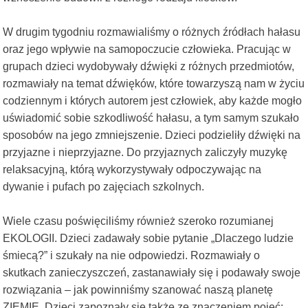
W drugim tygodniu rozmawialiśmy o różnych źródłach hałasu
oraz jego wpływie na samopoczucie człowieka. Pracując w
grupach dzieci wydobywały dźwięki z różnych przedmiotów,
rozmawiały na temat dźwięków, które towarzyszą nam w życiu
codziennym i których autorem jest człowiek, aby każde mogło
uświadomić sobie szkodliwość hałasu, a tym samym szukało
sposobów na jego zmniejszenie. Dzieci podzieliły dźwięki na
przyjazne i nieprzyjazne. Do przyjaznych zaliczyły muzykę
relaksacyjną, którą wykorzystywały odpoczywając na
dywanie i pufach po zajęciach szkolnych.
Wiele czasu poświęciliśmy również szeroko rozumianej
EKOLOGII. Dzieci zadawały sobie pytanie „Dlaczego ludzie
śmiecą?” i szukały na nie odpowiedzi. Rozmawiały o
skutkach zanieczyszczeń, zastanawiały się i podawały swoje
rozwiązania – jak powinniśmy szanować naszą planetę
ZIEMIĘ. Dzieci zapoznały się także ze znaczeniem pojęć: