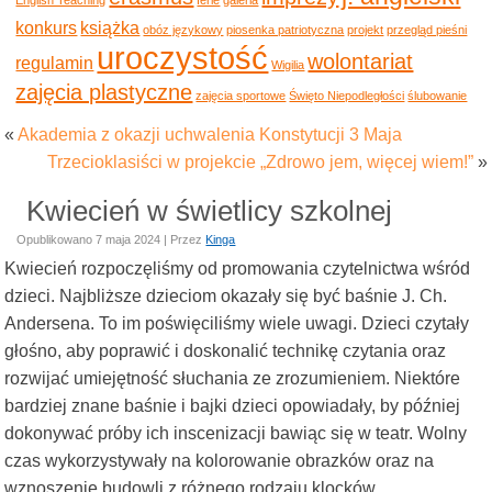
konkurs
książka
obóz językowy
piosenka patriotyczna
projekt
przegląd pieśni
uroczystość
wolontariat
regulamin
Wigilia
zajęcia plastyczne
zajęcia sportowe
Święto Niepodległości
ślubowanie
«
Akademia z okazji uchwalenia Konstytucji 3 Maja
Trzecioklasiści w projekcie „Zdrowo jem, więcej wiem!”
»
Kwiecień w świetlicy szkolnej
Opublikowano
7 maja 2024
|
Przez
Kinga
Kwiecień rozpoczęliśmy od promowania czytelnictwa wśród
dzieci. Najbliższe dzieciom okazały się być baśnie J. Ch.
Andersena. To im poświęciliśmy wiele uwagi. Dzieci czytały
głośno, aby poprawić i doskonalić technikę czytania oraz
rozwijać umiejętność słuchania ze zrozumieniem. Niektóre
bardziej znane baśnie i bajki dzieci opowiadały, by później
dokonywać próby ich inscenizacji bawiąc się w teatr. Wolny
czas wykorzystywały na kolorowanie obrazków oraz na
wznoszenie budowli z różnego rodzaju klocków.