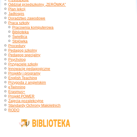
Przedszkole
Oddział przedszkolny „ZERÓWKA”
Plan lekcji
Jadłospis
Doradztwo zawodowe
Praca szkoły
Pracownia komputerowa
Biblioteka
Świetlica
Stołówka
Procedury
Pedagog szkolny
Pedagog specjalny
Psycholog
Przyjaciele szkoły
Innowacje pedagogiczne
Projekty i programy
English Teaching
Przygoda z angielskim
eTwinning
Erasmus+
Projekt POWER
Zajęcia pozalekcyjne
Standardy Ochrony Małoletnich
RODO