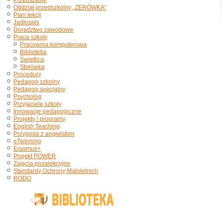
Przedszkole
Oddział przedszkolny „ZERÓWKA”
Plan lekcji
Jadłospis
Doradztwo zawodowe
Praca szkoły
Pracownia komputerowa
Biblioteka
Świetlica
Stołówka
Procedury
Pedagog szkolny
Pedagog specjalny
Psycholog
Przyjaciele szkoły
Innowacje pedagogiczne
Projekty i programy
English Teaching
Przygoda z angielskim
eTwinning
Erasmus+
Projekt POWER
Zajęcia pozalekcyjne
Standardy Ochrony Małoletnich
RODO