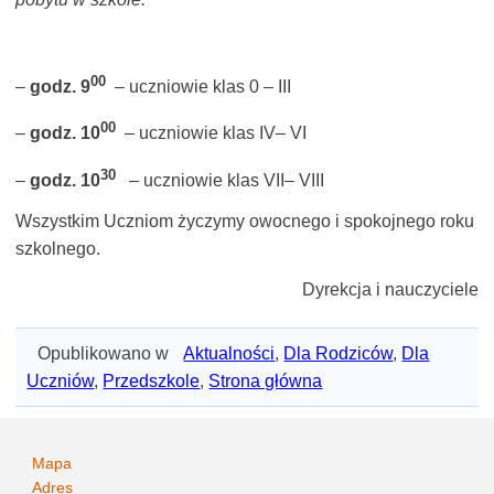
00
–
godz. 9
– uczniowie klas 0 – III
00
–
godz. 10
– uczniowie klas IV– VI
30
–
godz. 10
– uczniowie klas VII– VIII
Wszystkim Uczniom życzymy owocnego i spokojnego roku
szkolnego.
Dyrekcja i nauczyciele
Opublikowano w
Aktualności
,
Dla Rodziców
,
Dla
Uczniów
,
Przedszkole
,
Strona główna
Mapa
Adres