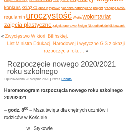
konkurs
książka
obóz językowy
piosenka patriotyczna
projekt
przegląd pieśni
uroczystość
wolontariat
regulamin
Wigilia
zajęcia plastyczne
zajęcia sportowe
Święto Niepodległości
ślubowanie
«
Zwycięstwo Wiktorii Bilińskiej.
List Ministra Edukacji Narodowej i wytyczne GIS z okazji
rozpoczęcia roku…
»
Rozpoczęcie nowego 2020/2021
roku szkolnego
Opublikowano
28 sierpnia 2020
|
Przez
Danuta
Haromonogram rozpoczęcia nowego roku szkolnego
2020/2021
00
–
godz. 8
– Msza święta dla chętnych uczniów i
rodziców w Kościele
w Stykowie