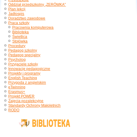
Przedszkole
Oddział przedszkolny „ZERÓWKA”
Plan lekcji
Jadłospis
Doradztwo zawodowe
Praca szkoły
Pracownia komputerowa
Biblioteka
Świetlica
Stołówka
Procedury
Pedagog szkolny
Pedagog specjalny
Psycholog
Przyjaciele szkoły
Innowacje pedagogiczne
Projekty i programy
English Teaching
Przygoda z angielskim
eTwinning
Erasmus+
Projekt POWER
Zajęcia pozalekcyjne
Standardy Ochrony Małoletnich
RODO