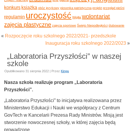
konkurs
książka
obóz językowy
piosenka patriotyczna
projekt
przegląd pieśni
uroczystość
wolontariat
regulamin
Wigilia
zajęcia plastyczne
zajęcia sportowe
Święto Niepodległości
ślubowanie
«
Rozpoczęcie roku szkolnego 2022/2021- przedszkole
Inauguracja roku szkolnego 2022/2023
»
„Laboratoria Przyszłości” w naszej
szkole
Opublikowano
31 sierpnia 2022
|
Przez
Kinga
Nasza szkoła realizuje program „Laboratoria
Przyszłości”.
„Laboratoria Przyszłości” to inicjatywa realizowana przez
Ministerstwo Edukacji i Nauki we współpracy z Centrum
GovTech w Kancelarii Prezesa Rady Ministrów. Misją jest
stworzenie nowoczesnej szkoły, w której zajęcia będą
prowadzone