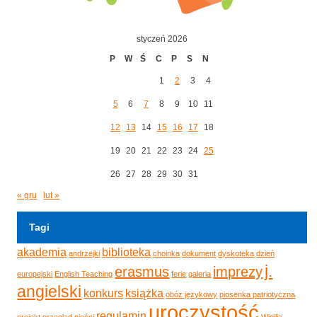
styczeń 2026
P
W
Ś
C
P
S
N
1
2
3
4
5
6
7
8
9
10
11
12
13
14
15
16
17
18
19
20
21
22
23
24
25
26
27
28
29
30
31
« gru
lut »
Tagi
akademia
biblioteka
andrzejki
choinka
dokument
dyskoteka
dzień
j.
erasmus
imprezy
europejski
English Teaching
ferie
galeria
angielski
konkurs
książka
obóz językowy
piosenka patriotyczna
uroczystość
regulamin
projekt
przegląd pieśni
Wigilia