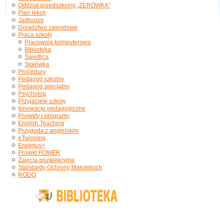
Oddział przedszkolny „ZERÓWKA”
Plan lekcji
Jadłospis
Doradztwo zawodowe
Praca szkoły
Pracownia komputerowa
Biblioteka
Świetlica
Stołówka
Procedury
Pedagog szkolny
Pedagog specjalny
Psycholog
Przyjaciele szkoły
Innowacje pedagogiczne
Projekty i programy
English Teaching
Przygoda z angielskim
eTwinning
Erasmus+
Projekt POWER
Zajęcia pozalekcyjne
Standardy Ochrony Małoletnich
RODO