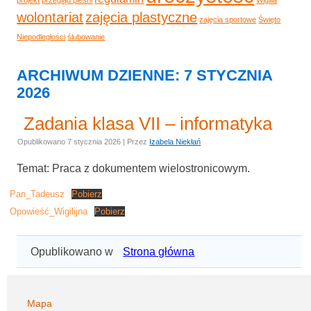
wolontariat
zajęcia plastyczne
zajęcia sportowe
Święto
Niepodległości
ślubowanie
ARCHIWUM DZIENNE:
7 STYCZNIA
2026
Zadania klasa VII – informatyka
Opublikowano
7 stycznia 2026
|
Przez
Izabela Niekłań
Temat: Praca z dokumentem wielostronicowym.
Pan_Tadeusz
Pobierz
Opowieść_Wigilijna
Pobierz
Opublikowano w
Strona główna
Mapa