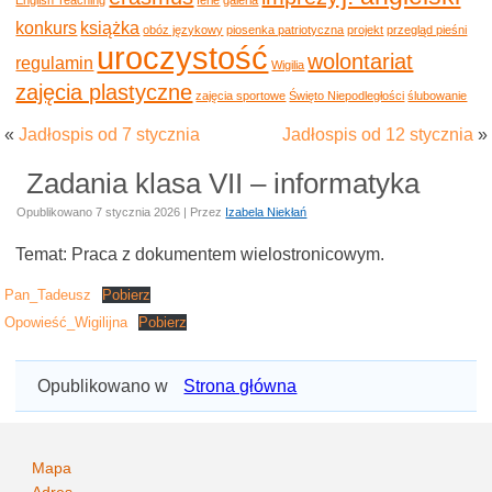
konkurs
książka
obóz językowy
piosenka patriotyczna
projekt
przegląd pieśni
uroczystość
wolontariat
regulamin
Wigilia
zajęcia plastyczne
zajęcia sportowe
Święto Niepodległości
ślubowanie
«
Jadłospis od 7 stycznia
Jadłospis od 12 stycznia
»
Zadania klasa VII – informatyka
Opublikowano
7 stycznia 2026
|
Przez
Izabela Niekłań
Temat: Praca z dokumentem wielostronicowym.
Pan_Tadeusz
Pobierz
Opowieść_Wigilijna
Pobierz
Opublikowano w
Strona główna
Mapa
Adres