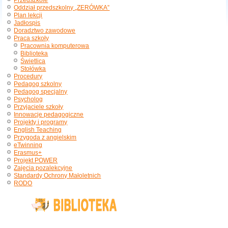
Przedszkole
Oddział przedszkolny „ZERÓWKA”
Plan lekcji
Jadłospis
Doradztwo zawodowe
Praca szkoły
Pracownia komputerowa
Biblioteka
Świetlica
Stołówka
Procedury
Pedagog szkolny
Pedagog specjalny
Psycholog
Przyjaciele szkoły
Innowacje pedagogiczne
Projekty i programy
English Teaching
Przygoda z angielskim
eTwinning
Erasmus+
Projekt POWER
Zajęcia pozalekcyjne
Standardy Ochrony Małoletnich
RODO