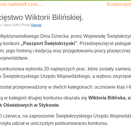
nia nadszedł czas….
Rozpoczęci
ęstwo Wiktorii Bilińskiej.
o
2 lipca 2020
|
Przez
Danuta
 Międzynarodowego Dnia Dziecka, przez Wojewodę Świętokrzys
y konkurs
„Paszport
Świętokrzyski”
. Przedsięwzięcie polega
m, jego historią i tradycją oraz przygotowaniu pracy plastyczn
ojewództwie.
 konkursowa wyłoniła 20 najlepszych prac, które zostały zami
 Świętokrzyskiego Urzędu Wojewódzkiego, a wyboru zwycięskic
ostał przeprowadzony w dwóch kategoriach: uczniowie klas I-III
ą w kategorii drugiej konkursu okazała się
Wiktoria Bilińska,
u
k Oświatowych w Stykowie.
0 czerwca, na zaproszenie Świętokrzyskiego Urzędu Wojewódzk
wzięła udział w uroczystym podsumowaniu konkursu.