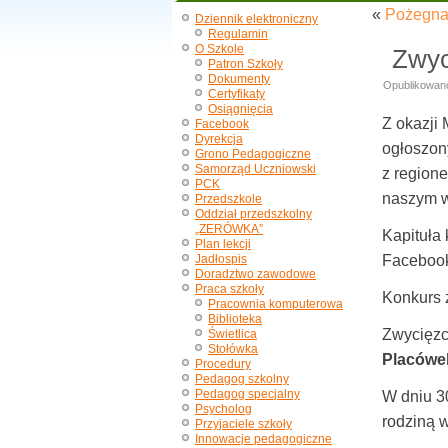
«
Pożegna
Dziennik elektroniczny
Regulamin
O Szkole
Zwyci
Patron Szkoły
Dokumenty
Opublikowan
Certyfikaty
Osiągnięcia
Z okazji
Facebook
Dyrekcja
ogłoszon
Grono Pedagogiczne
Samorząd Uczniowski
z regione
PCK
naszym w
Przedszkole
Oddział przedszkolny
„ZERÓWKA”
Kapituła
Plan lekcji
Jadłospis
Facebook
Doradztwo zawodowe
Praca szkoły
Konkurs z
Pracownia komputerowa
Biblioteka
Zwycięzc
Świetlica
Stołówka
Placówe
Procedury
Pedagog szkolny
Pedagog specjalny
W dniu 3
Psycholog
rodziną 
Przyjaciele szkoły
Innowacje pedagogiczne