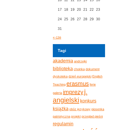
17
18
19
20
21
22
23
24
25
26
27
28
29
30
31
« cze
Tagi
akademia
andrzejki
biblioteka
choinka
dokument
dyskoteka
dzień europejski
English
erasmus
Teaching
ferie
j.
imprezy
galeria
angielski
konkurs
książka
obóz językowy
piosenka
patriotyczna
projekt
przegląd pieśni
regulamin