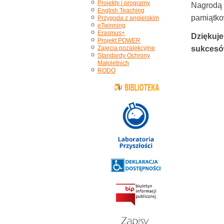
Projekty i programy
Nagrodą 
English Teaching
pamiątko
Przygoda z angielskim
eTwinning
Erasmus+
Dziękuje
Projekt POWER
Zajęcia pozalekcyjne
sukcesó
Standardy Ochrony
Małoletnich
RODO