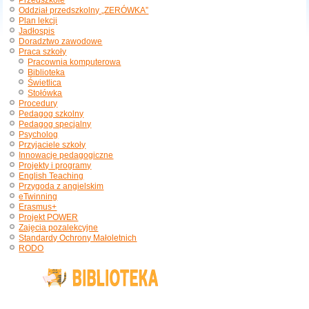
Przedszkole
Oddział przedszkolny „ZERÓWKA”
Plan lekcji
Jadłospis
Doradztwo zawodowe
Praca szkoły
Pracownia komputerowa
Biblioteka
Świetlica
Stołówka
Procedury
Pedagog szkolny
Pedagog specjalny
Psycholog
Przyjaciele szkoły
Innowacje pedagogiczne
Projekty i programy
English Teaching
Przygoda z angielskim
eTwinning
Erasmus+
Projekt POWER
Zajęcia pozalekcyjne
Standardy Ochrony Małoletnich
RODO