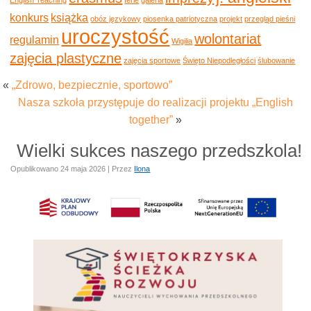
konkurs
książka
obóz językowy
piosenka patriotyczna
projekt
przegląd pieśni
uroczystość
wolontariat
regulamin
Wigilia
zajęcia plastyczne
zajęcia sportowe
Święto Niepodległości
ślubowanie
«
„Zdrowo, bezpiecznie, sportowo”
Nasza szkoła przystępuje do realizacji projektu „English
together”
»
Wielki sukces naszego przedszkola!
Opublikowano
24 maja 2026
|
Przez
Ilona