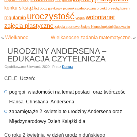
konkurs
książka
obóz językowy
piosenka patriotyczna
projekt
przegląd pieśni
uroczystość
wolontariat
regulamin
Wigilia
zajęcia plastyczne
zajęcia sportowe
Święto Niepodległości
ślubowanie
«
Wielkanoc
Wielkanocne zadania matematyczne.
»
URODZINY ANDERSENA –
EDUKACJA CZYTELNICZA
Opublikowano
6 kwietnia 2020
|
Przez
Danuta
CELE: Uczeń:
pogłębi wiadomości na temat postaci oraz twórczości
Hansa Christiana Andersena
zapamięta,że 2 kwietnia to urodziny Andersena oraz
Międzynarodowy Dzień Książki dla
Co roku 2 kwietnia w dzień urodzin duńskiego