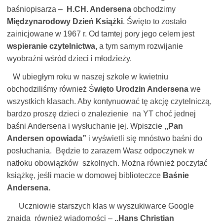
baśniopisarza –
H.CH. Andersena
obchodzimy
Międzynarodowy Dzień Książki
. Święto to zostało
zainicjowane w 1967 r. Od tamtej pory jego celem jest
wspieranie czytelnictwa,
a tym samym rozwijanie
wyobraźni wśród dzieci i młodzieży.
W ubiegłym roku w naszej szkole w kwietniu
obchodziliśmy również Ś
więto Urodzin Andersena
we
wszystkich klasach. Aby kontynuować tę akcję czytelniczą,
bardzo proszę dzieci o znalezienie na YT choć jednej
baśni Andersena i wysłuchanie jej. Wpiszcie ,
,Pan
Andersen opowiada”
i wyświetli się mnóstwo baśni do
posłuchania. Będzie to zarazem Wasz odpoczynek w
natłoku obowiązków szkolnych. Można również poczytać
książkę, jeśli macie w domowej biblioteczce
Baśnie
Andersena.
Uczniowie starszych klas w wyszukiwarce Google
znajdą również wiadomości –
,,Hans Christian