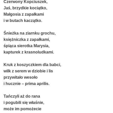
Czerwony Kopciuszek,
Jaś, brzydkie kociątko,
Małgosia z zapałkami
i w butach kaczątko.
Śnieżka na ziarnku grochu,
księżniczka z zapałkami,
śpiąca sierotka Marysia,
kapturek z krasnoludkami.
Kruk z koszyczkiem dla babci,
wilk z serem w dziobie i lis
przywitało wesoło
i hucznie – prima aprilis.
Tańczyli aż do rana
i pogubili się właśnie,
może im pomożecie