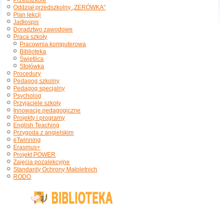
Przedszkole
Oddział przedszkolny „ZERÓWKA”
Plan lekcji
Jadłospis
Doradztwo zawodowe
Praca szkoły
Pracownia komputerowa
Biblioteka
Świetlica
Stołówka
Procedury
Pedagog szkolny
Pedagog specjalny
Psycholog
Przyjaciele szkoły
Innowacje pedagogiczne
Projekty i programy
English Teaching
Przygoda z angielskim
eTwinning
Erasmus+
Projekt POWER
Zajęcia pozalekcyjne
Standardy Ochrony Małoletnich
RODO