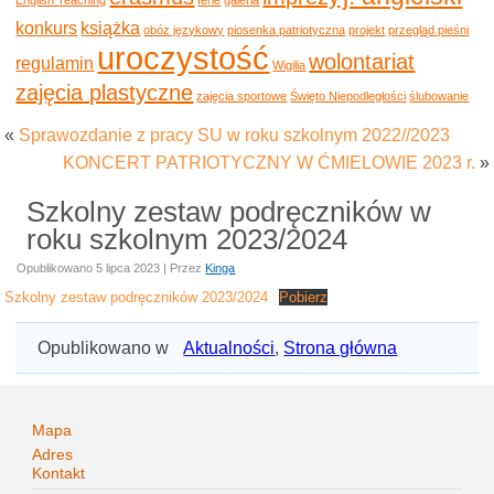
konkurs
książka
obóz językowy
piosenka patriotyczna
projekt
przegląd pieśni
uroczystość
wolontariat
regulamin
Wigilia
zajęcia plastyczne
zajęcia sportowe
Święto Niepodległości
ślubowanie
«
Sprawozdanie z pracy SU w roku szkolnym 2022//2023
KONCERT PATRIOTYCZNY W ĆMIELOWIE 2023 r.
»
Szkolny zestaw podręczników w
roku szkolnym 2023/2024
Opublikowano
5 lipca 2023
|
Przez
Kinga
Szkolny zestaw podręczników 2023/2024
Pobierz
Opublikowano w
Aktualności
,
Strona główna
Mapa
Adres
Kontakt