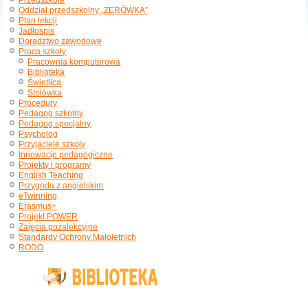
Przedszkole
Oddział przedszkolny „ZERÓWKA”
Plan lekcji
Jadłospis
Doradztwo zawodowe
Praca szkoły
Pracownia komputerowa
Biblioteka
Świetlica
Stołówka
Procedury
Pedagog szkolny
Pedagog specjalny
Psycholog
Przyjaciele szkoły
Innowacje pedagogiczne
Projekty i programy
English Teaching
Przygoda z angielskim
eTwinning
Erasmus+
Projekt POWER
Zajęcia pozalekcyjne
Standardy Ochrony Małoletnich
RODO