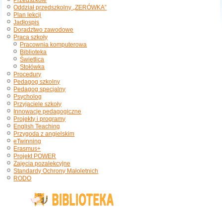
Przedszkole
Oddział przedszkolny „ZERÓWKA”
Plan lekcji
Jadłospis
Doradztwo zawodowe
Praca szkoły
Pracownia komputerowa
Biblioteka
Świetlica
Stołówka
Procedury
Pedagog szkolny
Pedagog specjalny
Psycholog
Przyjaciele szkoły
Innowacje pedagogiczne
Projekty i programy
English Teaching
Przygoda z angielskim
eTwinning
Erasmus+
Projekt POWER
Zajęcia pozalekcyjne
Standardy Ochrony Małoletnich
RODO