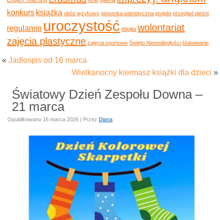
konkurs
książka
obóz językowy
piosenka patriotyczna
projekt
przegląd pieśni
uroczystość
wolontariat
regulamin
Wigilia
zajęcia plastyczne
zajęcia sportowe
Święto Niepodległości
ślubowanie
«
Jadłospis od 16 marca
Wielkanocny kiermasz książki dla dzieci
»
Światowy Dzień Zespołu Downa –
21 marca
Opublikowano
16 marca 2026
|
Przez
Diana