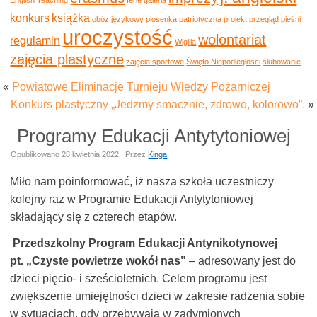
konkurs
książka
obóz językowy
piosenka patriotyczna
projekt
przegląd pieśni
uroczystość
wolontariat
regulamin
Wigilia
zajęcia plastyczne
zajęcia sportowe
Święto Niepodległości
ślubowanie
«
Powiatowe Eliminacje Turnieju Wiedzy Pożarniczej
Konkurs plastyczny „Jedzmy smacznie, zdrowo, kolorowo”.
»
Programy Edukacji Antytytoniowej
Opublikowano
28 kwietnia 2022
|
Przez
Kinga
Miło nam poinformować, iż nasza szkoła uczestniczy
kolejny raz w Programie Edukacji Antytytoniowej
składający się z czterech etapów.
Przedszkolny Program Edukacji Antynikotynowej
pt. „Czyste powietrze wokół nas”
– adresowany jest do
dzieci pięcio- i sześcioletnich. Celem programu jest
zwiększenie umiejętności dzieci w zakresie radzenia sobie
w sytuacjach, gdy przebywają w zadymionych