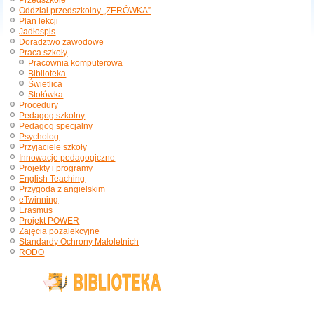
Przedszkole
Oddział przedszkolny „ZERÓWKA”
Plan lekcji
Jadłospis
Doradztwo zawodowe
Praca szkoły
Pracownia komputerowa
Biblioteka
Świetlica
Stołówka
Procedury
Pedagog szkolny
Pedagog specjalny
Psycholog
Przyjaciele szkoły
Innowacje pedagogiczne
Projekty i programy
English Teaching
Przygoda z angielskim
eTwinning
Erasmus+
Projekt POWER
Zajęcia pozalekcyjne
Standardy Ochrony Małoletnich
RODO