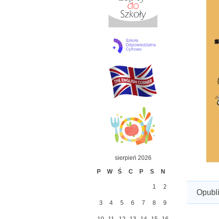
sierpień 2026
P
W
Ś
C
P
S
N
1
2
Opubl
3
4
5
6
7
8
9
10
11
12
13
14
15
16