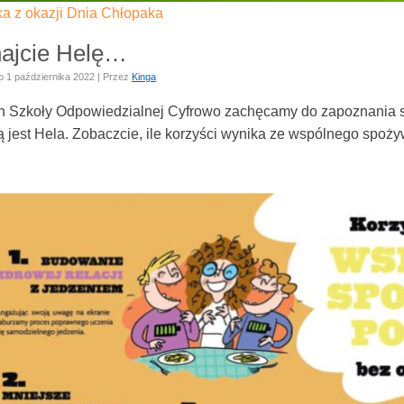
a z okazji Dnia Chłopaka
ajcie Helę…
o
1 października 2022
|
Przez
Kinga
 Szkoły Odpowiedzialnej Cyfrowo zachęcamy do zapoznania się
ą jest Hela. Zobaczcie, ile korzyści wynika ze wspólnego spoż