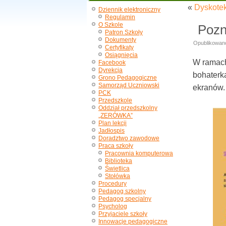
«
Dyskotek
Dziennik elektroniczny
Regulamin
O Szkole
Pozn
Patron Szkoły
Dokumenty
Opublikowan
Certyfikaty
Osiągnięcia
W ramach
Facebook
Dyrekcja
bohaterk
Grono Pedagogiczne
Samorząd Uczniowski
ekranów.
PCK
Przedszkole
Oddział przedszkolny
„ZERÓWKA”
Plan lekcji
Jadłospis
Doradztwo zawodowe
Praca szkoły
Pracownia komputerowa
Biblioteka
Świetlica
Stołówka
Procedury
Pedagog szkolny
Pedagog specjalny
Psycholog
Przyjaciele szkoły
Innowacje pedagogiczne