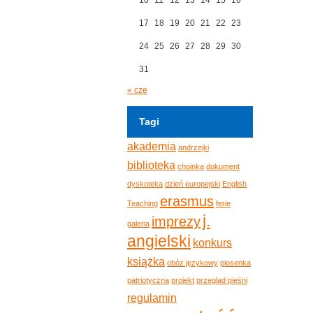
17
18
19
20
21
22
23
24
25
26
27
28
29
30
31
« cze
Tagi
akademia
andrzejki
biblioteka
choinka
dokument
dyskoteka
dzień europejski
English
erasmus
Teaching
ferie
j.
imprezy
galeria
angielski
konkurs
książka
obóz językowy
piosenka
patriotyczna
projekt
przegląd pieśni
regulamin