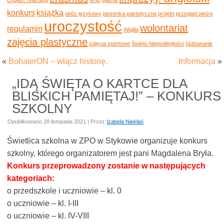
konkurs
książka
obóz językowy
piosenka patriotyczna
projekt
przegląd pieśni
uroczystość
wolontariat
regulamin
Wigilia
zajęcia plastyczne
zajęcia sportowe
Święto Niepodległości
ślubowanie
«
BohaterON – włącz historię.
Informacja
»
„IDĄ ŚWIĘTA O KARTCE DLA
BLISKICH PAMIĘTAJ!” – KONKURS
SZKOLNY
Opublikowano
28 listopada 2021
|
Przez
Izabela Niekłań
Świetlica szkolna w ZPO w Stykowie organizuje konkurs
szkolny, którego organizatorem jest pani Magdalena Bryła.
Konkurs przeprowadzony zostanie w następujących
kategoriach:
o przedszkole i uczniowie – kl. 0
o uczniowie – kl. I-III
o uczniowie – kl. IV-VIII