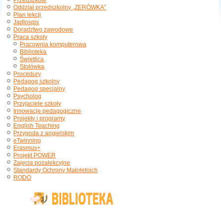
Przedszkole
Oddział przedszkolny „ZERÓWKA”
Plan lekcji
Jadłospis
Doradztwo zawodowe
Praca szkoły
Pracownia komputerowa
Biblioteka
Świetlica
Stołówka
Procedury
Pedagog szkolny
Pedagog specjalny
Psycholog
Przyjaciele szkoły
Innowacje pedagogiczne
Projekty i programy
English Teaching
Przygoda z angielskim
eTwinning
Erasmus+
Projekt POWER
Zajęcia pozalekcyjne
Standardy Ochrony Małoletnich
RODO