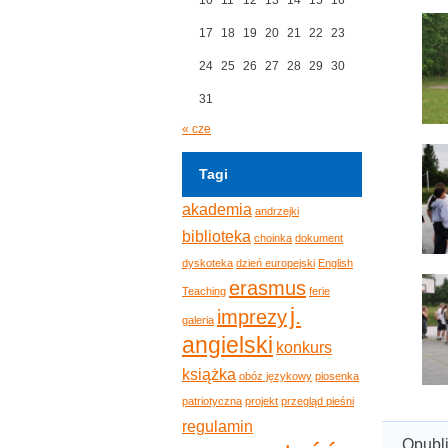
17
18
19
20
21
22
23
24
25
26
27
28
29
30
31
« cze
Tagi
akademia
andrzejki
biblioteka
choinka
dokument
dyskoteka
dzień europejski
English
erasmus
Teaching
ferie
j.
imprezy
galeria
angielski
konkurs
książka
obóz językowy
piosenka
patriotyczna
projekt
przegląd pieśni
regulamin
Opubl