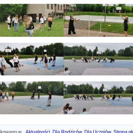
ikowano w
Aktualności
,
Dla Rodziców
,
Dla Uczniów
,
Strona g