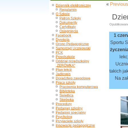
«
Previous
Dziennik elektroniczny
Regulamin
O Szkole
Dzie
Patron Szkoły
Dokumenty
Opublikowan
Certyfikaty
Osiągnięcia
1 czer
Facebook
Dyrekcja
Sportu S
Grono Pedagogiczne
Samorząd Uczniowski
życzeni
PCK
lekc
Przedszkole
Oddział przedszkolny
Ucznio
„ZERÓWKA”
Plan lekcji
takich ja
Jadłospis
Na zak
Doradztwo zawodowe
Praca szkoły
Pracownia komputerowa
Biblioteka
Świetlica
Stołówka
Procedury
Pedagog szkolny
Pedagog specjalny
Psycholog
Przyjaciele szkoły
Innowacje pedagogiczne