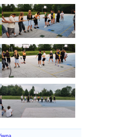
łówna