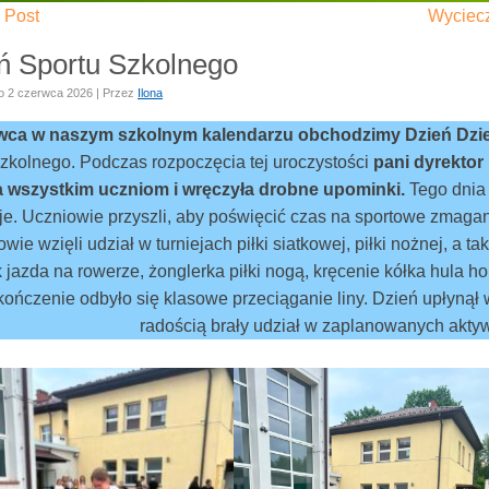
 Post
Wyciec
ń Sportu Szkolnego
o
2 czerwca 2026
|
Przez
Ilona
wca w naszym szkolnym kalendarzu obchodzimy Dzień Dzi
zkolnego. Podczas rozpoczęcia tej uroczystości
pani dyrektor
a wszystkim uczniom i wręczyła drobne upominki.
Tego dnia 
je. Uczniowie przyszli, aby poświęcić czas na sportowe zmagan
wie wzięli udział w turniejach piłki siatkowej, piłki nożnej, a 
k jazda na rowerze, żonglerka piłki nogą, kręcenie kółka hula h
ończenie odbyło się klasowe przeciąganie liny. Dzień upłynął
radością brały udział w zaplanowanych akty