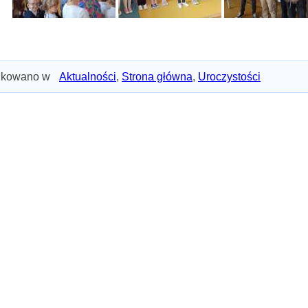
ikowano w
Aktualności
,
Strona główna
,
Uroczystości