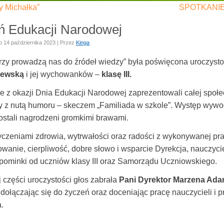
y Michałka”
SPOTKANI
ń Edukacji Narodowej
o
14 października 2023
|
Przez
Kinga
órzy prowadzą nas do źródeł wiedzy” była poświęcona uroczys
zewską
i jej wychowanków –
klasę III.
e z okazji Dnia Edukacji Narodowej zaprezentowali całej społ
 z nutą humoru – skeczem „Familiada w szkole”. Występ wywoła
zostali nagrodzeni gromkimi brawami.
yczeniami zdrowia, wytrwałości oraz radości z wykonywanej pr
anie, cierpliwość, dobre słowo i wsparcie Dyrekcja, nauczycie
upominki od uczniów klasy III oraz Samorządu Uczniowskiego.
 części uroczystości głos zabrała
Pani Dyrektor Marzena Ad
 dołączając się do życzeń oraz doceniając pracę nauczycieli i
.