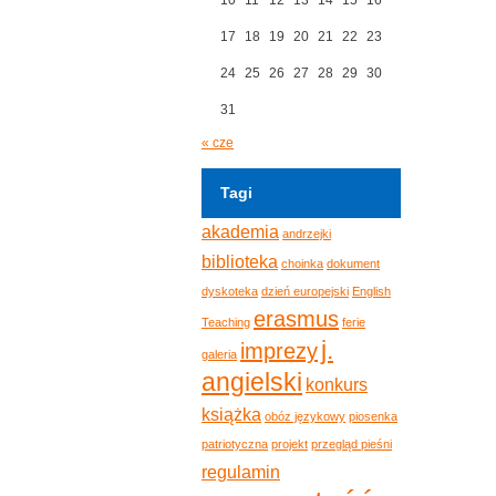
17
18
19
20
21
22
23
24
25
26
27
28
29
30
31
« cze
Tagi
akademia
andrzejki
biblioteka
choinka
dokument
dyskoteka
dzień europejski
English
erasmus
Teaching
ferie
j.
imprezy
galeria
angielski
konkurs
książka
obóz językowy
piosenka
patriotyczna
projekt
przegląd pieśni
regulamin