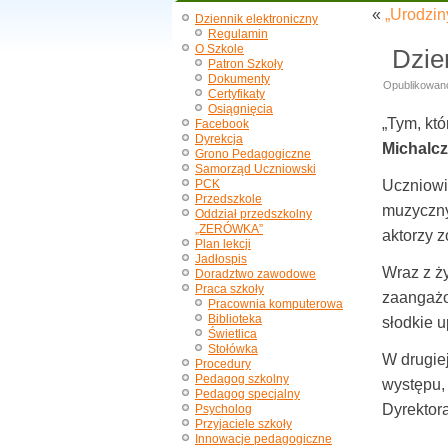
«
„Urodzin
Dziennik elektroniczny
Regulamin
O Szkole
Dzie
Patron Szkoły
Dokumenty
Opublikowan
Certyfikaty
Osiągnięcia
„Tym, kt
Facebook
Dyrekcja
Michalc
Grono Pedagogiczne
Samorząd Uczniowski
PCK
Uczniowi
Przedszkole
muzyczny
Oddział przedszkolny
„ZERÓWKA”
aktorzy 
Plan lekcji
Jadłospis
Wraz z ż
Doradztwo zawodowe
Praca szkoły
zaangażow
Pracownia komputerowa
Biblioteka
słodkie 
Świetlica
Stołówka
W drugiej
Procedury
Pedagog szkolny
występu,
Pedagog specjalny
Dyrektora
Psycholog
Przyjaciele szkoły
Innowacje pedagogiczne