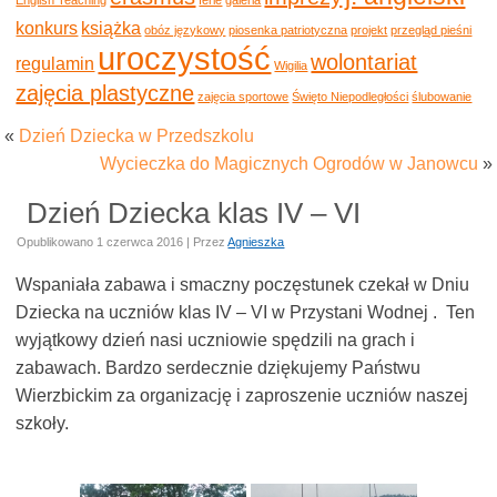
konkurs
książka
obóz językowy
piosenka patriotyczna
projekt
przegląd pieśni
uroczystość
wolontariat
regulamin
Wigilia
zajęcia plastyczne
zajęcia sportowe
Święto Niepodległości
ślubowanie
«
Dzień Dziecka w Przedszkolu
Wycieczka do Magicznych Ogrodów w Janowcu
»
Dzień Dziecka klas IV – VI
Opublikowano
1 czerwca 2016
|
Przez
Agnieszka
Wspaniała zabawa i smaczny poczęstunek czekał w Dniu
Dziecka na uczniów klas IV – VI w Przystani Wodnej . Ten
wyjątkowy dzień nasi uczniowie spędzili na grach i
zabawach. Bardzo serdecznie dziękujemy Państwu
Wierzbickim za organizację i zaproszenie uczniów naszej
szkoły.