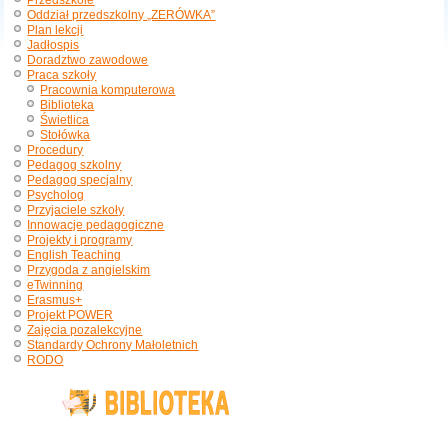
Przedszkole
Oddział przedszkolny „ZERÓWKA”
Plan lekcji
Jadłospis
Doradztwo zawodowe
Praca szkoły
Pracownia komputerowa
Biblioteka
Świetlica
Stołówka
Procedury
Pedagog szkolny
Pedagog specjalny
Psycholog
Przyjaciele szkoły
Innowacje pedagogiczne
Projekty i programy
English Teaching
Przygoda z angielskim
eTwinning
Erasmus+
Projekt POWER
Zajęcia pozalekcyjne
Standardy Ochrony Małoletnich
RODO