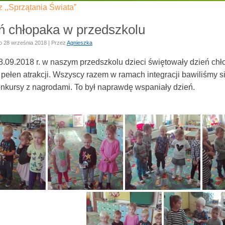
z ,,Sprzątania Świata”
ń chłopaka w przedszkolu
o
28 września 2018
|
Przez
Agnieszka
8.09.2018 r. w naszym przedszkolu dzieci świętowały dzień chł
 pełen atrakcji. Wszyscy razem w ramach integracji bawiliśmy 
onkursy z nagrodami. To był naprawdę wspaniały dzień.