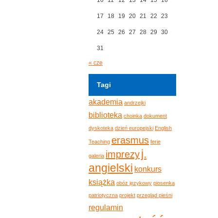
17
18
19
20
21
22
23
24
25
26
27
28
29
30
31
« cze
Tagi
akademia
andrzejki
biblioteka
choinka
dokument
dyskoteka
dzień europejski
English
erasmus
Teaching
ferie
j.
imprezy
galeria
angielski
konkurs
książka
obóz językowy
piosenka
patriotyczna
projekt
przegląd pieśni
regulamin