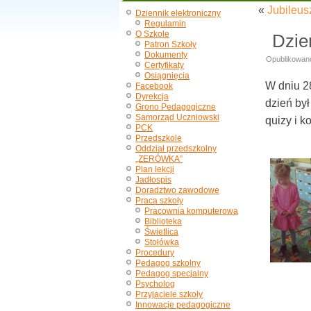
«
Jubileus
Dziennik elektroniczny
Regulamin
O Szkole
Dzie
Patron Szkoły
Dokumenty
Opublikowan
Certyfikaty
Osiągnięcia
W dniu 2
Facebook
Dyrekcja
dzień był
Grono Pedagogiczne
Samorząd Uczniowski
quizy i k
PCK
Przedszkole
Oddział przedszkolny
„ZERÓWKA”
Plan lekcji
Jadłospis
Doradztwo zawodowe
Praca szkoły
Pracownia komputerowa
Biblioteka
Świetlica
Stołówka
Procedury
Pedagog szkolny
Pedagog specjalny
Psycholog
Przyjaciele szkoły
Innowacje pedagogiczne