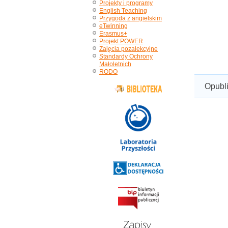
Projekty i programy
English Teaching
Przygoda z angielskim
eTwinning
Erasmus+
Projekt POWER
Zajęcia pozalekcyjne
Standardy Ochrony
Małoletnich
RODO
Opubl