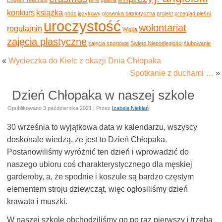
konkurs
książka
obóz językowy
piosenka patriotyczna
projekt
przegląd pieśni
uroczystość
wolontariat
regulamin
Wigilia
zajęcia plastyczne
zajęcia sportowe
Święto Niepodległości
ślubowanie
«
Wycieczka do Kielc z okazji Dnia Chłopaka
Spotkanie z duchami …
»
Dzień Chłopaka w naszej szkole
Opublikowano
3 października 2021
|
Przez
Izabela Niekłań
30 września to wyjątkowa data w kalendarzu, wszyscy
doskonale wiedzą, że jest to Dzień Chłopaka.
Postanowiliśmy wyróżnić ten dzień i wprowadzić do
naszego ubioru coś charakterystycznego dla męskiej
garderoby, a, że spodnie i koszule są bardzo częstym
elementem stroju dziewcząt, więc ogłosiliśmy dzień
krawata i muszki.
W naszej szkole obchodziliśmy go po raz pierwszy i trzeba