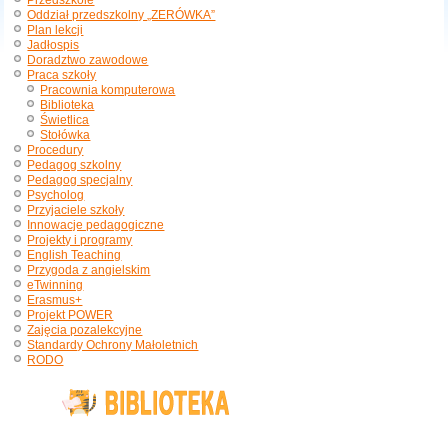
Przedszkole
Oddział przedszkolny „ZERÓWKA”
Plan lekcji
Jadłospis
Doradztwo zawodowe
Praca szkoły
Pracownia komputerowa
Biblioteka
Świetlica
Stołówka
Procedury
Pedagog szkolny
Pedagog specjalny
Psycholog
Przyjaciele szkoły
Innowacje pedagogiczne
Projekty i programy
English Teaching
Przygoda z angielskim
eTwinning
Erasmus+
Projekt POWER
Zajęcia pozalekcyjne
Standardy Ochrony Małoletnich
RODO