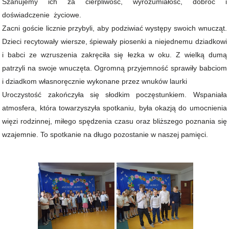
Szanujemy ich za cierpliwość, wyrozumiałość, dobroć i
doświadczenie życiowe.
Zacni goście licznie przybyli, aby podziwiać występy swoich wnucząt.
Dzieci recytowały wiersze, śpiewały piosenki a niejednemu dziadkowi
i babci ze wzruszenia zakręciła się łezka w oku. Z wielką dumą
patrzyli na swoje wnuczęta. Ogromną przyjemność sprawiły babciom
i dziadkom własnoręcznie wykonane przez wnuków laurki
Uroczystość zakończyła się słodkim poczęstunkiem. Wspaniała
atmosfera, która towarzyszyła spotkaniu, była okazją do umocnienia
więzi rodzinnej, miłego spędzenia czasu oraz bliższego poznania się
wzajemnie. To spotkanie na długo pozostanie w naszej pamięci.