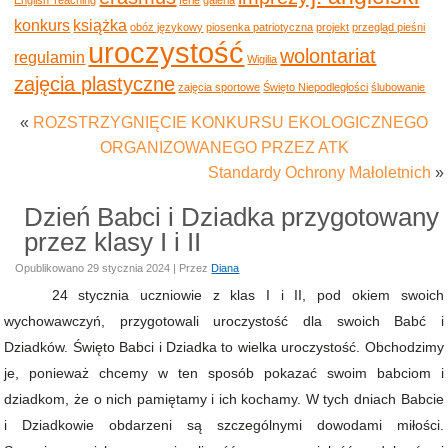
konkurs
książka
obóz językowy
piosenka patriotyczna
projekt
przegląd pieśni
uroczystość
wolontariat
regulamin
Wigilia
zajęcia plastyczne
zajęcia sportowe
Święto Niepodległości
ślubowanie
«
ROZSTRZYGNIĘCIE KONKURSU EKOLOGICZNEGO
ORGANIZOWANEGO PRZEZ ATK
Standardy Ochrony Małoletnich
»
Dzień Babci i Dziadka przygotowany
przez klasy I i II
Opublikowano
29 stycznia 2024
|
Przez
Diana
24 stycznia uczniowie z klas I i II, pod okiem swoich
wychowawczyń, przygotowali uroczystość dla swoich Babć i
Dziadków. Święto Babci i Dziadka to wielka uroczystość. Obchodzimy
je, ponieważ chcemy w ten sposób pokazać swoim babciom i
dziadkom, że o nich pamiętamy i ich kochamy. W tych dniach Babcie
i Dziadkowie obdarzeni są szczególnymi dowodami miłości.