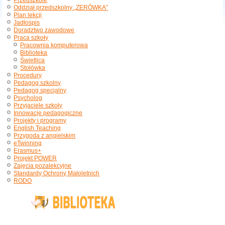
Przedszkole
Oddział przedszkolny „ZERÓWKA”
Plan lekcji
Jadłospis
Doradztwo zawodowe
Praca szkoły
Pracownia komputerowa
Biblioteka
Świetlica
Stołówka
Procedury
Pedagog szkolny
Pedagog specjalny
Psycholog
Przyjaciele szkoły
Innowacje pedagogiczne
Projekty i programy
English Teaching
Przygoda z angielskim
eTwinning
Erasmus+
Projekt POWER
Zajęcia pozalekcyjne
Standardy Ochrony Małoletnich
RODO