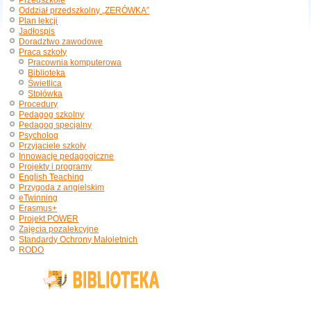
Przedszkole
Oddział przedszkolny „ZERÓWKA”
Plan lekcji
Jadłospis
Doradztwo zawodowe
Praca szkoły
Pracownia komputerowa
Biblioteka
Świetlica
Stołówka
Procedury
Pedagog szkolny
Pedagog specjalny
Psycholog
Przyjaciele szkoły
Innowacje pedagogiczne
Projekty i programy
English Teaching
Przygoda z angielskim
eTwinning
Erasmus+
Projekt POWER
Zajęcia pozalekcyjne
Standardy Ochrony Małoletnich
RODO