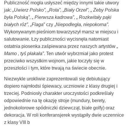
Publiczność mogła usłyszeć między innymi takie utwory
jak:
„Uwierz Polsko”, „Rota”, „Biały Orzeł”, „ Żeby Polska
była Polską”, „ Pierwsza kadrowa”, „ Rozkwitały pąki
białych róż”, „Flaga
” czy „
Niepodległa, niepokorna”.
Wykonywanym pieśniom towarzyszył marsz w miejscu i
salutowanie. Łzy publiczności wycisnęła natomiast
ostatnia piosenka zaśpiewana przez naszych artystów
„
Mamo , tyś płakała”
. Ten utwór wybrzmiał jako protest
przeciwko wszystkim wojnom, jakie toczyły się w
przeszłości i tym, które trwają na świecie obecnie.
Niezwykle urokliwie zaprezentowali się debiutujący
dopiero najmłodsi śpiewacy, uczniowie z klasy drugiej i
trzeciej. Podniosły charakter uroczystości podkreślały
odpowiednie na tę okazję stroje (mundury, berety,
jednokolorowe spódniczki dziewcząt, białe golfy) oraz
dekoracja. W roli konferansjerek wystąpiły dwie uczennice
z klasy VIII b