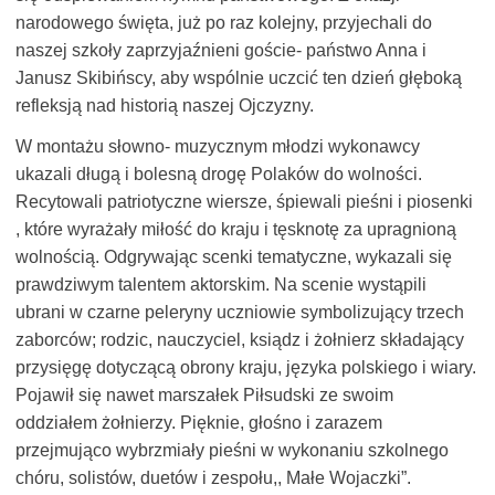
narodowego święta, już po raz kolejny, przyjechali do
naszej szkoły zaprzyjaźnieni goście- państwo Anna i
Janusz Skibińscy, aby wspólnie uczcić ten dzień głęboką
refleksją nad historią naszej Ojczyzny.
W montażu słowno- muzycznym młodzi wykonawcy
ukazali długą i bolesną drogę Polaków do wolności.
Recytowali patriotyczne wiersze, śpiewali pieśni i piosenki
, które wyrażały miłość do kraju i tęsknotę za upragnioną
wolnością. Odgrywając scenki tematyczne, wykazali się
prawdziwym talentem aktorskim. Na scenie wystąpili
ubrani w czarne peleryny uczniowie symbolizujący trzech
zaborców; rodzic, nauczyciel, ksiądz i żołnierz składający
przysięgę dotyczącą obrony kraju, języka polskiego i wiary.
Pojawił się nawet marszałek Piłsudski ze swoim
oddziałem żołnierzy. Pięknie, głośno i zarazem
przejmująco wybrzmiały pieśni w wykonaniu szkolnego
chóru, solistów, duetów i zespołu,, Małe Wojaczki”.