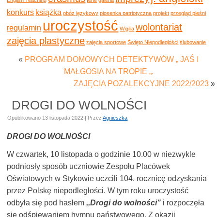
konkurs
książka
obóz językowy
piosenka patriotyczna
projekt
przegląd pieśni
uroczystość
wolontariat
regulamin
Wigilia
zajęcia plastyczne
zajęcia sportowe
Święto Niepodległości
ślubowanie
«
PROGRAM DOMOWYCH DETEKTYWÓW „ JAŚ I
MAŁGOSIA NA TROPIE „.
ZAJĘCIA POZALEKCYJNE 2022/2023
»
DROGI DO WOLNOŚCI
Opublikowano
13 listopada 2022
|
Przez
Agnieszka
DROGI DO WOLNOŚCI
W czwartek, 10 listopada o godzinie 10.00 w niezwykle
podniosły sposób uczniowie Zespołu Placówek
Oświatowych w Stykowie uczcili 104. rocznicę odzyskania
przez Polskę niepodległości. W tym roku uroczystość
odbyła się pod hasłem
,,Drogi do wolności”
i rozpoczęła
się odśpiewaniem hymnu państwowego. Z okazji