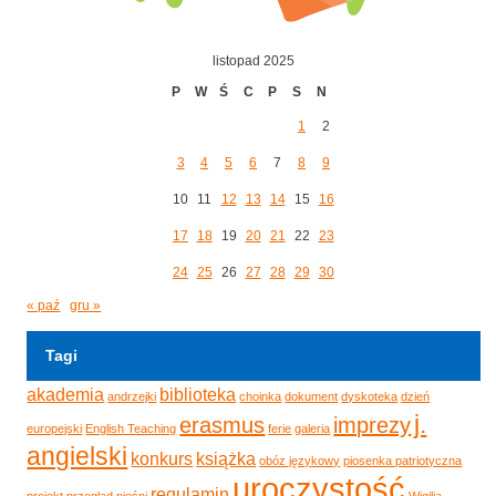
listopad 2025
P
W
Ś
C
P
S
N
1
2
3
4
5
6
7
8
9
10
11
12
13
14
15
16
17
18
19
20
21
22
23
24
25
26
27
28
29
30
« paź
gru »
Tagi
akademia
biblioteka
andrzejki
choinka
dokument
dyskoteka
dzień
j.
erasmus
imprezy
europejski
English Teaching
ferie
galeria
angielski
konkurs
książka
obóz językowy
piosenka patriotyczna
uroczystość
regulamin
projekt
przegląd pieśni
Wigilia