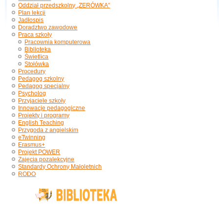
Oddział przedszkolny „ZERÓWKA”
Plan lekcji
Jadłospis
Doradztwo zawodowe
Praca szkoły
Pracownia komputerowa
Biblioteka
Świetlica
Stołówka
Procedury
Pedagog szkolny
Pedagog specjalny
Psycholog
Przyjaciele szkoły
Innowacje pedagogiczne
Projekty i programy
English Teaching
Przygoda z angielskim
eTwinning
Erasmus+
Projekt POWER
Zajęcia pozalekcyjne
Standardy Ochrony Małoletnich
RODO