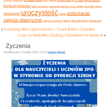
konkurs
książka
obóz językowy
piosenka patriotyczna
projekt
przegląd pieśni
uroczystość
wolontariat
regulamin
Wigilia
zajęcia plastyczne
zajęcia sportowe
Święto Niepodległości
ślubowanie
«
Kochamy Was całym sercem – Dzień Babci i Dziadka
Czas na herbatkę z Babcią i Dziadkiem w klasie III
»
Życzenia
Opublikowano
12 lutego 2024
|
Przez
Izabela Niekłań