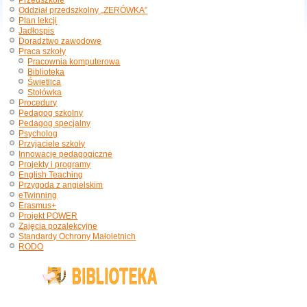
Przedszkole
Oddział przedszkolny „ZERÓWKA”
Plan lekcji
Jadłospis
Doradztwo zawodowe
Praca szkoły
Pracownia komputerowa
Biblioteka
Świetlica
Stołówka
Procedury
Pedagog szkolny
Pedagog specjalny
Psycholog
Przyjaciele szkoły
Innowacje pedagogiczne
Projekty i programy
English Teaching
Przygoda z angielskim
eTwinning
Erasmus+
Projekt POWER
Zajęcia pozalekcyjne
Standardy Ochrony Małoletnich
RODO