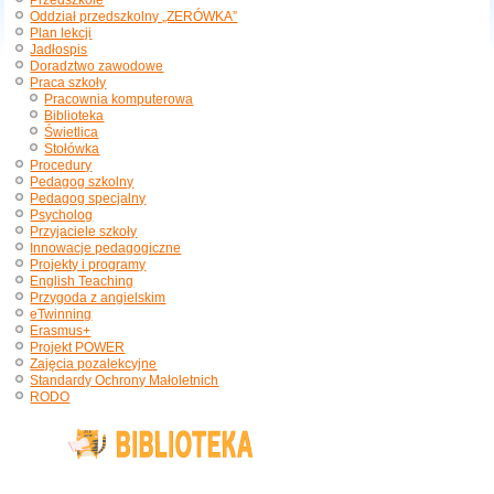
Przedszkole
Oddział przedszkolny „ZERÓWKA”
Plan lekcji
Jadłospis
Doradztwo zawodowe
Praca szkoły
Pracownia komputerowa
Biblioteka
Świetlica
Stołówka
Procedury
Pedagog szkolny
Pedagog specjalny
Psycholog
Przyjaciele szkoły
Innowacje pedagogiczne
Projekty i programy
English Teaching
Przygoda z angielskim
eTwinning
Erasmus+
Projekt POWER
Zajęcia pozalekcyjne
Standardy Ochrony Małoletnich
RODO