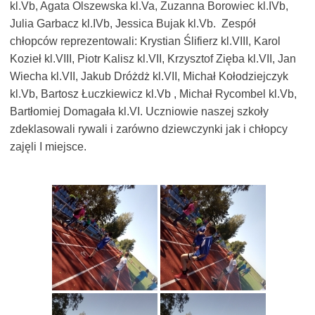
kl.Vb, Agata Olszewska kl.Va, Zuzanna Borowiec kl.IVb,
Julia Garbacz kl.IVb, Jessica Bujak kl.Vb. Zespół
chłopców reprezentowali: Krystian Ślifierz kl.VIII, Karol
Kozieł kl.VIII, Piotr Kalisz kl.VII, Krzysztof Zięba kl.VII, Jan
Wiecha kl.VII, Jakub Dróżdż kl.VII, Michał Kołodziejczyk
kl.Vb, Bartosz Łuczkiewicz kl.Vb , Michał Rycombel kl.Vb,
Bartłomiej Domagała kl.VI. Uczniowie naszej szkoły
zdeklasowali rywali i zarówno dziewczynki jak i chłopcy
zajęli I miejsce.