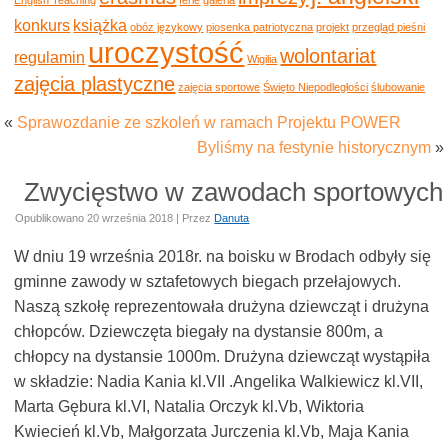
konkurs
książka
obóz językowy
piosenka patriotyczna
projekt
przegląd pieśni
uroczystość
wolontariat
regulamin
Wigilia
zajęcia plastyczne
zajęcia sportowe
Święto Niepodległości
ślubowanie
«
Sprawozdanie ze szkoleń w ramach Projektu POWER
Byliśmy na festynie historycznym
»
Zwycięstwo w zawodach sportowych
Opublikowano
20 września 2018
|
Przez
Danuta
W dniu 19 września 2018r. na boisku w Brodach odbyły się
gminne zawody w sztafetowych biegach przełajowych.
Naszą szkołę reprezentowała drużyna dziewcząt i drużyna
chłopców. Dziewczęta biegały na dystansie 800m, a
chłopcy na dystansie 1000m. Drużyna dziewcząt wystąpiła
w składzie: Nadia Kania kl.VII .Angelika Walkiewicz kl.VII,
Marta Gębura kl.VI, Natalia Orczyk kl.Vb, Wiktoria
Kwiecień kl.Vb, Małgorzata Jurczenia kl.Vb, Maja Kania