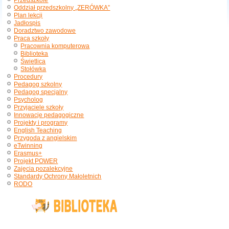
Przedszkole
Oddział przedszkolny „ZERÓWKA”
Plan lekcji
Jadłospis
Doradztwo zawodowe
Praca szkoły
Pracownia komputerowa
Biblioteka
Świetlica
Stołówka
Procedury
Pedagog szkolny
Pedagog specjalny
Psycholog
Przyjaciele szkoły
Innowacje pedagogiczne
Projekty i programy
English Teaching
Przygoda z angielskim
eTwinning
Erasmus+
Projekt POWER
Zajęcia pozalekcyjne
Standardy Ochrony Małoletnich
RODO