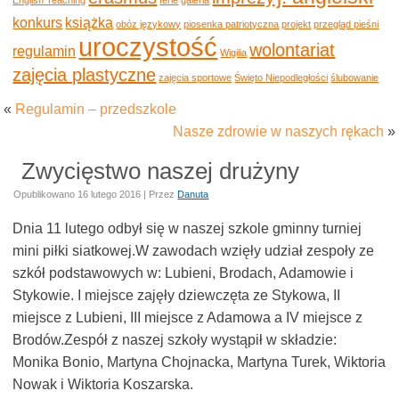
konkurs
książka
obóz językowy
piosenka patriotyczna
projekt
przegląd pieśni
uroczystość
wolontariat
regulamin
Wigilia
zajęcia plastyczne
zajęcia sportowe
Święto Niepodległości
ślubowanie
«
Regulamin – przedszkole
Nasze zdrowie w naszych rękach
»
Zwycięstwo naszej drużyny
Opublikowano
16 lutego 2016
|
Przez
Danuta
Dnia 11 lutego odbył się w naszej szkole gminny turniej
mini piłki siatkowej.W zawodach wzięły udział zespoły ze
szkół podstawowych w: Lubieni, Brodach, Adamowie i
Stykowie. I miejsce zajęły dziewczęta ze Stykowa, II
miejsce z Lubieni, III miejsce z Adamowa a IV miejsce z
Brodów.Zespół z naszej szkoły wystąpił w składzie:
Monika Bonio, Martyna Chojnacka, Martyna Turek, Wiktoria
Nowak i Wiktoria Koszarska.