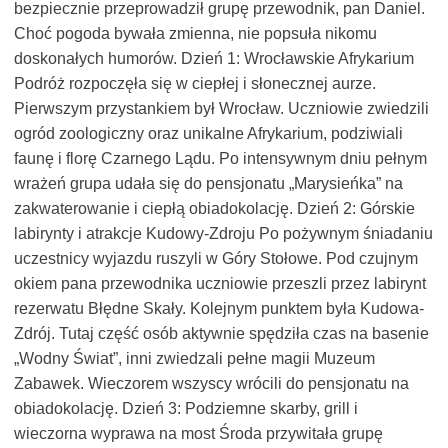
bezpiecznie przeprowadził grupę przewodnik, pan Daniel.
Choć pogoda bywała zmienna, nie popsuła nikomu
doskonałych humorów. Dzień 1: Wrocławskie Afrykarium
Podróż rozpoczęła się w ciepłej i słonecznej aurze.
Pierwszym przystankiem był Wrocław. Uczniowie zwiedzili
ogród zoologiczny oraz unikalne Afrykarium, podziwiali
faunę i florę Czarnego Lądu. Po intensywnym dniu pełnym
wrażeń grupa udała się do pensjonatu „Marysieńka” na
zakwaterowanie i ciepłą obiadokolację. Dzień 2: Górskie
labirynty i atrakcje Kudowy-Zdroju Po pożywnym śniadaniu
uczestnicy wyjazdu ruszyli w Góry Stołowe. Pod czujnym
okiem pana przewodnika uczniowie przeszli przez labirynt
rezerwatu Błędne Skały. Kolejnym punktem była Kudowa-
Zdrój. Tutaj część osób aktywnie spędziła czas na basenie
„Wodny Świat”, inni zwiedzali pełne magii Muzeum
Zabawek. Wieczorem wszyscy wrócili do pensjonatu na
obiadokolację. Dzień 3: Podziemne skarby, grill i
wieczorna wyprawa na most Środa przywitała grupę