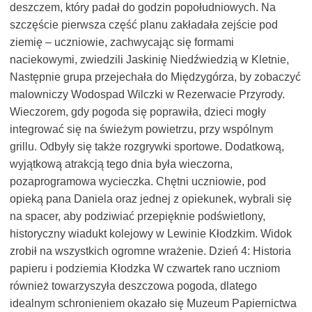
deszczem, który padał do godzin popołudniowych. Na
szczęście pierwsza część planu zakładała zejście pod
ziemię – uczniowie, zachwycając się formami
naciekowymi, zwiedzili Jaskinię Niedźwiedzią w Kletnie,
Następnie grupa przejechała do Międzygórza, by zobaczyć
malowniczy Wodospad Wilczki w Rezerwacie Przyrody.
Wieczorem, gdy pogoda się poprawiła, dzieci mogły
integrować się na świeżym powietrzu, przy wspólnym
grillu. Odbyły się także rozgrywki sportowe. Dodatkową,
wyjątkową atrakcją tego dnia była wieczorna,
pozaprogramowa wycieczka. Chętni uczniowie, pod
opieką pana Daniela oraz jednej z opiekunek, wybrali się
na spacer, aby podziwiać przepięknie podświetlony,
historyczny wiadukt kolejowy w Lewinie Kłodzkim. Widok
zrobił na wszystkich ogromne wrażenie. Dzień 4: Historia
papieru i podziemia Kłodzka W czwartek rano uczniom
również towarzyszyła deszczowa pogoda, dlatego
idealnym schronieniem okazało się Muzeum Papiernictwa