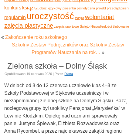
konkurs
książka
obóz językowy
piosenka patriotyczna
projekt
przegląd pieśni
uroczystość
wolontariat
regulamin
Wigilia
zajęcia plastyczne
zajęcia sportowe
Święto Niepodległości
ślubowanie
«
Zakończenie roku szkolnego
Szkolny Zestaw Podręczników oraz Szkolny Zestaw
Programów Nauczania na rok…
»
Zielona szkoła – Dolny Śląsk
Opublikowano
19 czerwca 2026
|
Przez
Diana
W dniach od 8 do 12 czerwca uczniowie klas 4–8 ze
Szkoły Podstawowej w Stykowie uczestniczyli w
niezapomnianej zielonej szkole na Dolnym Śląsku. Bazą
noclegową grupy był urokliwy Pensjonat „Marysieńka” w
Lewinie Kłodzkim. Opiekę nad uczniami sprawowały
panie: Justyna Śpiewak, Elżbieta Rozwadowska oraz
Anna Rycombel, a przez najciekawsze zakątki regionu