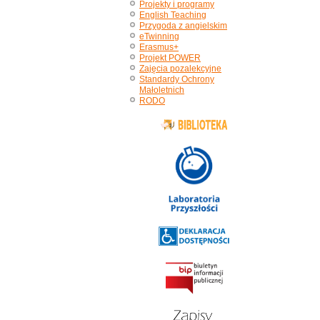
Projekty i programy
English Teaching
Przygoda z angielskim
eTwinning
Erasmus+
Projekt POWER
Zajęcia pozalekcyjne
Standardy Ochrony
Małoletnich
RODO