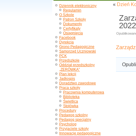
«
Dzień K
Dziennik elektroniczny
Regulamin
O Szkole
Zarz
Patron Szkoły
2022
Dokumenty
Certyfikaty
Osiągnięcia
Opublikowan
Facebook
Dyrekcja
Zarządz
Grono Pedagogiczne
Samorząd Uczniowski
PCK
Przedszkole
Opubl
Oddział przedszkolny
„ZERÓWKA”
Plan lekcji
Jadłospis
Doradztwo zawodowe
Praca szkoły
Pracownia komputerowa
Biblioteka
Świetlica
Stołówka
Procedury
Pedagog szkolny
Pedagog specjalny
Psycholog
Przyjaciele szkoły
Innowacje pedagogiczne