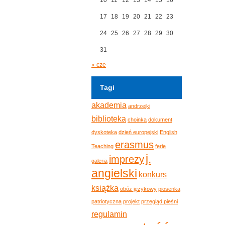
17
18
19
20
21
22
23
24
25
26
27
28
29
30
31
« cze
Tagi
akademia
andrzejki
biblioteka
choinka
dokument
dyskoteka
dzień europejski
English
erasmus
Teaching
ferie
j.
imprezy
galeria
angielski
konkurs
książka
obóz językowy
piosenka
patriotyczna
projekt
przegląd pieśni
regulamin