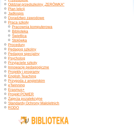
Przedszkole
Oddział przedszkolny „ZERÓWKA”
Plan lekcji
Jadłospis
Doradztwo zawodowe
Praca szkoły
Pracownia komputerowa
Biblioteka
Świetlica
Stołówka
Procedury
Pedagog szkolny
Pedagog specjalny
Psycholog
Przyjaciele szkoły
Innowacje pedagogiczne
Projekty i programy
English Teaching
Przygoda z angielskim
eTwinning
Erasmus+
Projekt POWER
Zajęcia pozalekcyjne
Standardy Ochrony Małoletnich
RODO