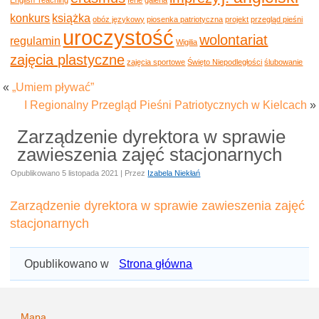
konkurs
książka
obóz językowy
piosenka patriotyczna
projekt
przegląd pieśni
uroczystość
wolontariat
regulamin
Wigilia
zajęcia plastyczne
zajęcia sportowe
Święto Niepodległości
ślubowanie
«
„Umiem pływać”
I Regionalny Przegląd Pieśni Patriotycznych w Kielcach
»
Zarządzenie dyrektora w sprawie
zawieszenia zajęć stacjonarnych
Opublikowano
5 listopada 2021
|
Przez
Izabela Niekłań
Zarządzenie dyrektora w sprawie zawieszenia zajęć
stacjonarnych
Opublikowano w
Strona główna
Mapa