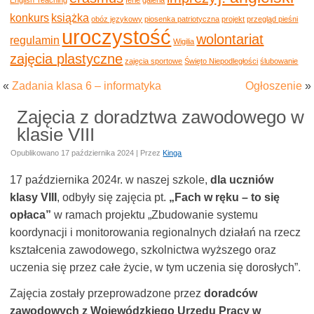
konkurs
książka
obóz językowy
piosenka patriotyczna
projekt
przegląd pieśni
uroczystość
wolontariat
regulamin
Wigilia
zajęcia plastyczne
zajęcia sportowe
Święto Niepodległości
ślubowanie
«
Zadania klasa 6 – informatyka
Ogłoszenie
»
Zajęcia z doradztwa zawodowego w
klasie VIII
Opublikowano
17 października 2024
|
Przez
Kinga
17 października 2024r. w naszej szkole,
dla uczniów
klasy VIII
, odbyły się zajęcia pt.
„Fach w ręku – to się
opłaca”
w ramach projektu „Zbudowanie systemu
koordynacji i monitorowania regionalnych działań na rzecz
kształcenia zawodowego, szkolnictwa wyższego oraz
uczenia się przez całe życie, w tym uczenia się dorosłych”.
Zajęcia zostały przeprowadzone przez
doradców
zawodowych z Wojewódzkiego Urzędu Pracy w