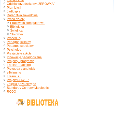
Przedszkole
Oddział przedszkolny „ZERÓWKA”
Plan lekcji
Jadłospis
Doradztwo zawodowe
Praca szkoły
Pracownia komputerowa
Biblioteka
Świetlica
Stołówka
Procedury
Pedagog szkolny
Pedagog specjalny
Psycholog
Przyjaciele szkoły
Innowacje pedagogiczne
Projekty i programy
English Teaching
Przygoda z angielskim
eTwinning
Erasmus+
Projekt POWER
Zajęcia pozalekcyjne
Standardy Ochrony Małoletnich
RODO