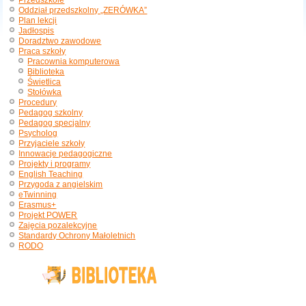
Przedszkole
Oddział przedszkolny „ZERÓWKA”
Plan lekcji
Jadłospis
Doradztwo zawodowe
Praca szkoły
Pracownia komputerowa
Biblioteka
Świetlica
Stołówka
Procedury
Pedagog szkolny
Pedagog specjalny
Psycholog
Przyjaciele szkoły
Innowacje pedagogiczne
Projekty i programy
English Teaching
Przygoda z angielskim
eTwinning
Erasmus+
Projekt POWER
Zajęcia pozalekcyjne
Standardy Ochrony Małoletnich
RODO