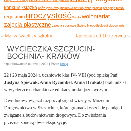
konkurs
książka
obóz językowy
piosenka patriotyczna
projekt
przegląd pieśni
uroczystość
wolontariat
regulamin
Wigilia
zajęcia plastyczne
zajęcia sportowe
Święto Niepodległości
ślubowanie
«
Maj w świetlicy szkolnej
Jadłospis od 10 czerwca
»
WYCIECZKA SZCZUCIN-
BOCHNIA- KRAKÓW
Opublikowano
5 czerwca 2024
|
Przez
Kinga
22 i 23 maja 2024 r. uczniowie klas IV- VIII (pod opieką Pań:
Justyna Śpiewak, Anna Rycombel, Anna Drukała
) brali udział
w wycieczce o charakterze edukacyjno-krajoznawczym.
Dwudniowy wyjazd rozpoczął się od wizyty w Muzeum
Drogownictwa w Szczucinie, które gromadzi wszelkie pamiątki
związane z budownictwem drogowym.
Do zwiedzania
przeznaczone są dwie ekspozycje: