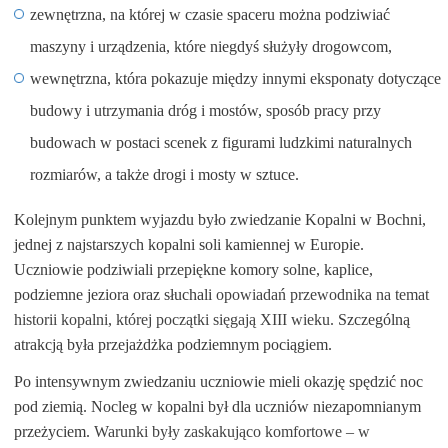
zewnętrzna, na której w czasie spaceru można podziwiać
maszyny i urządzenia, które niegdyś służyły drogowcom,
wewnętrzna, która pokazuje między innymi eksponaty dotyczące
budowy i utrzymania dróg i mostów, sposób pracy przy
budowach w postaci scenek z figurami ludzkimi naturalnych
rozmiarów, a także drogi i mosty w sztuce.
Kolejnym punktem wyjazdu było zwiedzanie Kopalni w Bochni,
jednej z najstarszych kopalni soli kamiennej w Europie.
Uczniowie podziwiali przepiękne komory solne, kaplice,
podziemne jeziora oraz słuchali
opowiadań przewodnika na temat
historii kopalni, której początki sięgają XIII wieku.
Szczególną
atrakcją była przejażdżka podziemnym pociągiem.
Po intensywnym zwiedzaniu uczniowie mieli okazję spędzić noc
pod ziemią. Nocleg w kopalni był dla uczniów niezapomnianym
przeżyciem.
Warunki były zaskakująco komfortowe – w