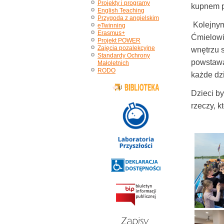
Projekty i programy
kupnem p
English Teaching
Przygoda z angielskim
Kolejnym
eTwinning
Erasmus+
Ćmielowie
Projekt POWER
Zajęcia pozalekcyjne
wnętrzu 
Standardy Ochrony
powstawan
Małoletnich
RODO
każde dz
Dzieci b
rzeczy, k