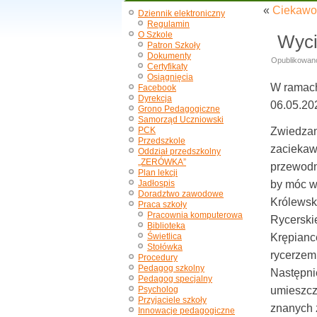
«
Ciekawos
Dziennik elektroniczny
Regulamin
O Szkole
Wyci
Patron Szkoły
Dokumenty
Opublikowan
Certyfikaty
Osiągnięcia
W ramach 
Facebook
Dyrekcja
06.05.20
Grono Pedagogiczne
Samorząd Uczniowski
PCK
Zwiedzan
Przedszkole
zaciekaw
Oddział przedszkolny
„ZERÓWKA”
przewodni
Plan lekcji
Jadłospis
by móc w
Doradztwo zawodowe
Królewsk
Praca szkoły
Pracownia komputerowa
Rycerski
Biblioteka
Świetlica
Krępianc
Stołówka
rycerzem 
Procedury
Pedagog szkolny
Następnie
Pedagog specjalny
Psycholog
umieszcz
Przyjaciele szkoły
znanych z
Innowacje pedagogiczne