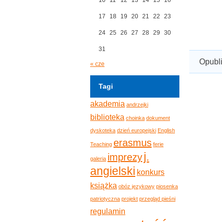
17
18
19
20
21
22
23
24
25
26
27
28
29
30
31
Opubl
« cze
Tagi
akademia
andrzejki
biblioteka
choinka
dokument
dyskoteka
dzień europejski
English
erasmus
Teaching
ferie
j.
imprezy
galeria
angielski
konkurs
książka
obóz językowy
piosenka
patriotyczna
projekt
przegląd pieśni
regulamin