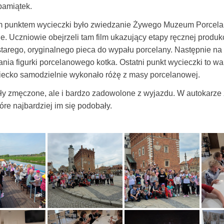
amiątek.
 punktem wycieczki było zwiedzanie Żywego Muzeum Porcelan
. Uczniowie obejrzeli tam film ukazujący etapy ręcznej produk
starego, oryginalnego pieca do wypału porcelany. Następnie na
ia figurki porcelanowego kotka. Ostatni punkt wycieczki to wa
iecko samodzielnie wykonało różę z masy porcelanowej.
yły zmęczone, ale i bardzo zadowolone z wyjazdu. W autokarze 
tóre najbardziej im się podobały.