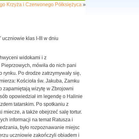
o Krzyża i Czerwonego Półksiężyca
»
uczniowie klas I-III w dniu
chwyceni widokami i z
r Pieprzowych, mówiła do nich pani
o rynku. Po drodze zatrzymywały się,
mierza: Kościoła św. Jakuba, Zamku
o zapamiętają wizytę w Zbrojowni
sób opowiedział im legendę o Halinie
azdem tatarskim. Po spotkaniu z
 miecze, a także obejrzeć salę tortur.
ych informacji na temat Ratusza i
edzania, było rozpoznawanie miejsc
erzu uczniowie zakończyli obiadem i