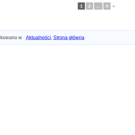
1
2
...
4
►
ikowano w
Aktualności
,
Strona główna