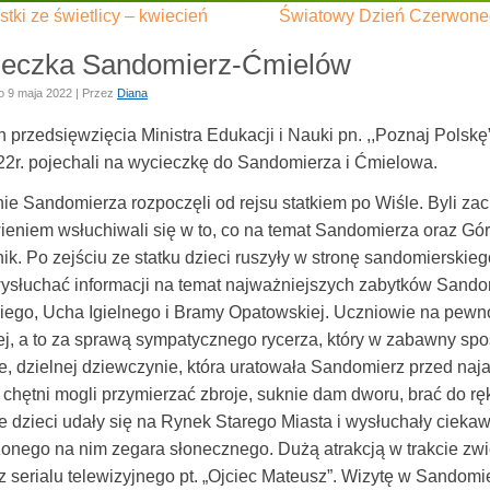
tki ze świetlicy – kwiecień
Światowy Dzień Czerwoneg
eczka Sandomierz-Ćmielów
o
9 maja 2022
|
Przez
Diana
przedsięwzięcia Ministra Edukacji i Nauki pn. ,,Poznaj Polskę” 
22r. pojechali na wycieczkę do Sandomierza i Ćmielowa.
ie Sandomierza rozpoczęli od rejsu statkiem po Wiśle. Byli za
ieniem wsłuchiwali się w to, co na temat Sandomierza oraz Gó
k. Po zejściu ze statku dzieci ruszyły w stronę sandomierskieg
ysłuchać informacji na temat najważniejszych zabytków Sando
iego, Ucha Igielnego i Bramy Opatowskiej. Uczniowie na pewn
ej, a to za sprawą sympatycznego rycerza, który w zabawny spo
e, dzielnej dziewczynie, która uratowała Sandomierz przed naj
chętni mogli przymierzać zbroje, suknie dam dworu, brać do ręki
 dzieci udały się na Rynek Starego Miasta i wysłuchały ciekaw
onego na nim zegara słonecznego. Dużą atrakcją w trakcie zwi
 serialu telewizyjnego pt. „Ojciec Mateusz”. Wizytę w Sandomi