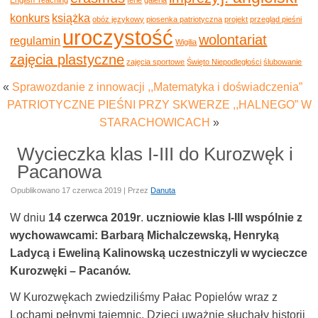
konkurs
książka
obóz językowy
piosenka patriotyczna
projekt
przegląd pieśni
uroczystość
wolontariat
regulamin
Wigilia
zajęcia plastyczne
zajęcia sportowe
Święto Niepodległości
ślubowanie
«
Sprawozdanie z innowacji ,,Matematyka i doświadczenia”
PATRIOTYCZNE PIEŚNI PRZY SKWERZE ,,HALNEGO” W
STARACHOWICACH
»
Wycieczka klas I-III do Kurozwęk i
Pacanowa
Opublikowano
17 czerwca 2019
|
Przez
Danuta
W dniu
14 czerwca 2019r
.
uczniowie klas I-III wspólnie z
wychowawcami: Barbarą Michalczewską, Henryką
Ladycą i Eweliną Kalinowską uczestniczyli w wycieczce
Kurozwęki – Pacanów.
W Kurozwękach zwiedziliśmy Pałac Popielów wraz z
Lochami pełnymi tajemnic. Dzieci uważnie słuchały historii