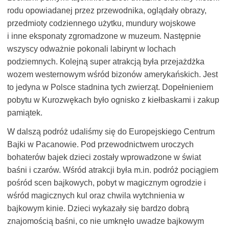
rodu opowiadanej przez przewodnika, oglądały obrazy,
przedmioty codziennego użytku, mundury wojskowe
i inne eksponaty zgromadzone w muzeum. Następnie
wszyscy odważnie pokonali labirynt w lochach
podziemnych. Kolejną super atrakcją była przejażdżka
wozem westernowym wśród bizonów amerykańskich. Jest
to jedyna w Polsce stadnina tych zwierząt. Dopełnieniem
pobytu w Kurozwękach było ognisko z kiełbaskami i zakup
pamiątek.
W dalszą podróż udaliśmy się do Europejskiego Centrum
Bajki w Pacanowie. Pod przewodnictwem uroczych
bohaterów bajek dzieci zostały wprowadzone w świat
baśni i czarów. Wśród atrakcji była m.in. podróż pociągiem
pośród scen bajkowych, pobyt w magicznym ogrodzie i
wśród magicznych kul oraz chwila wytchnienia w
bajkowym kinie. Dzieci wykazały się bardzo dobrą
znajomością baśni, co nie umknęło uwadze bajkowym