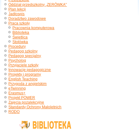
Przedszkole
Oddział przedszkolny „ZERÓWKA”
Plan lekcji
Jadłospis
Doradztwo zawodowe
Praca szkoły
Pracownia komputerowa
Biblioteka
Świetlica
Stołówka
Procedury
Pedagog szkolny
Pedagog specjalny
Psycholog
Przyjaciele szkoły
Innowacje pedagogiczne
Projekty i programy
English Teaching
Przygoda z angielskim
eTwinning
Erasmus+
Projekt POWER
Zajęcia pozalekcyjne
Standardy Ochrony Małoletnich
RODO