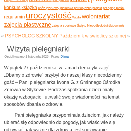
konkurs
książka
obóz językowy
piosenka patriotyczna
projekt
przegląd pieśni
uroczystość
wolontariat
regulamin
Wigilia
zajęcia plastyczne
zajęcia sportowe
Święto Niepodległości
ślubowanie
«
PSYCHOLOG SZKOLNY
Październik w świetlicy szkolnej
»
Wizyta pielęgniarki
Opublikowano
1 listopada 2023
|
Przez
Diana
W piątek 27 października, w ramach tematyki zajęć
„Dbamy o zdrowie” przybył do naszej klasy niecodzienny
gość – Pani pielęgniarka Iwona G. z Gminnego Ośrodka
Zdrowia w Stykowie. Podczas spotkania dzieci miały
okazję wzbogacić i utrwalić swoje wiadomości na temat
sposobów dbania o zdrowie.
Pani pielęgniarka przypominała dzieciom, jak należy
ubierać się odpowiednio do pogody, jak właściwie się
odżywiać, jak ważne dla zdrowia jest spożywanie