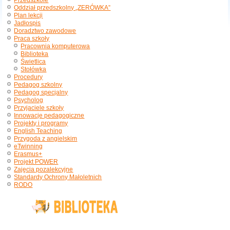
Przedszkole
Oddział przedszkolny „ZERÓWKA”
Plan lekcji
Jadłospis
Doradztwo zawodowe
Praca szkoły
Pracownia komputerowa
Biblioteka
Świetlica
Stołówka
Procedury
Pedagog szkolny
Pedagog specjalny
Psycholog
Przyjaciele szkoły
Innowacje pedagogiczne
Projekty i programy
English Teaching
Przygoda z angielskim
eTwinning
Erasmus+
Projekt POWER
Zajęcia pozalekcyjne
Standardy Ochrony Małoletnich
RODO