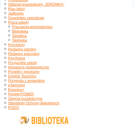
Przedszkole
Oddział przedszkolny „ZERÓWKA”
Plan lekcji
Jadłospis
Doradztwo zawodowe
Praca szkoły
Pracownia komputerowa
Biblioteka
Świetlica
Stołówka
Procedury
Pedagog szkolny
Pedagog specjalny
Psycholog
Przyjaciele szkoły
Innowacje pedagogiczne
Projekty i programy
English Teaching
Przygoda z angielskim
eTwinning
Erasmus+
Projekt POWER
Zajęcia pozalekcyjne
Standardy Ochrony Małoletnich
RODO