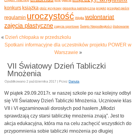
konkurs
książka
obóz językowy
piosenka patriotyczna
projekt
przegląd pieśni
uroczystość
wolontariat
regulamin
Wigilia
zajęcia plastyczne
zajęcia sportowe
Święto Niepodległości
ślubowanie
«
Dzień chłopaka w przedszkolu
Spotkani informacyjne dla uczestników projektu POWER w
Warszawie
»
VII Światowy Dzień Tabliczki
Mnożenia
Opublikowano
2 października 2017
|
Przez
Danuta
W piątek 29.09.2017r. w naszej szkole po raz kolejny odbył
się VII Światowy Dzień Tabliczki Mnożenia. Uczniowie klas
VII i VI egzaminowali dorosłych pod hasłem „Młodzi
sprawdzają czy starsi tabliczkę mnożenia znają”. Jest to
akcja edukacyjna, która ma na celu zachęcić wszystkich do
przypomnienia sobie tabliczki mnożenia po długiej