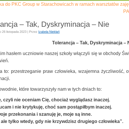
ka do PKC Group w Starachowicach w ramach warsztatów zaj
PA
rancja – Tak, Dyskryminacja – Nie
o
26 listopada 2023
|
Przez
Izabela Niekłań
Tolerancja – Tak, Dyskryminacja – 
m hasłem uczniowie naszej szkoły włączyli się w obchody Świ
wień.
ja to: przestrzeganie praw człowieka, wzajemna życzliwość, o
acji.
ewodnie, które towarzyszyły nam w tych dniach to:
ę, czyli nie oceniam Cię, chociaż wyglądasz inaczej.
ucam i nie krytykuję, choć sam postąpiłbym inaczej.
je przekonania i szanuję je, moje są inne.
, ale tylko wtedy, gdy nie krzywdzisz drugiego człowieka”.