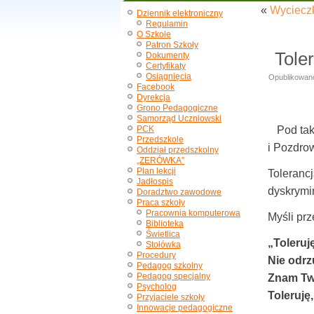
«
Wyciecz
Dziennik elektroniczny
Regulamin
O Szkole
Patron Szkoły
Tole
Dokumenty
Certyfikaty
Osiągnięcia
Opublikowan
Facebook
Dyrekcja
Grono Pedagogiczne
Samorząd Uczniowski
PCK
Pod taki
Przedszkole
i Pozdro
Oddział przedszkolny
„ZERÓWKA”
Plan lekcji
Toleranc
Jadłospis
dyskrymin
Doradztwo zawodowe
Praca szkoły
Pracownia komputerowa
Myśli prz
Biblioteka
Świetlica
„Toleruj
Stołówka
Procedury
Nie odrz
Pedagog szkolny
Pedagog specjalny
Znam Two
Psycholog
Toleruję
Przyjaciele szkoły
Innowacje pedagogiczne