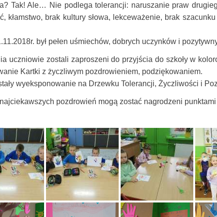
ja? Tak! Ale… Nie podlega tolerancji: naruszanie praw drugieg
ść, kłamstwo, brak kultury słowa, lekceważenie, brak szacunku
.11.2018r. był pełen uśmiechów, dobrych uczynków i pozytywny
a uczniowie zostali zaproszeni do przyjścia do szkoły w kolor
wanie Kartki z życzliwym pozdrowieniem, podziękowaniem.
ostały wyeksponowanie na Drzewku Tolerancji, Życzliwości i Po
najciekawszych pozdrowień mogą zostać nagrodzeni punktami 