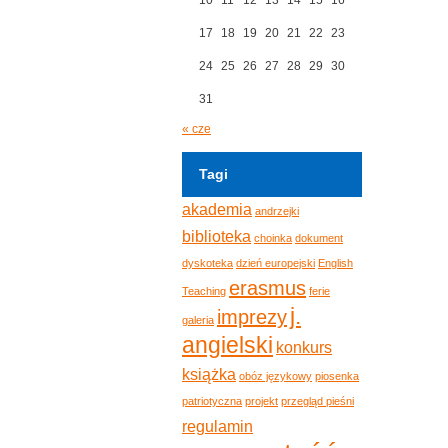
17
18
19
20
21
22
23
24
25
26
27
28
29
30
31
« cze
Tagi
akademia
andrzejki
biblioteka
choinka
dokument
dyskoteka
dzień europejski
English
erasmus
Teaching
ferie
j.
imprezy
galeria
angielski
konkurs
książka
obóz językowy
piosenka
patriotyczna
projekt
przegląd pieśni
regulamin