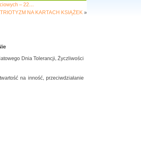
ęciowych – 22…
TRIOTYZM NA KARTACH KSIĄŻEK
»
Nie
atowego Dnia Tolerancji, Życzliwości
twartość na inność, przeciwdziałanie