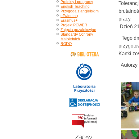
Projekty i programy
Toleranc
English Teaching
brutalno
Przygoda z angielskim
eTwinning
pracy.
Erasmus+
Projekt POWER
Dzień 21
Zajęcia pozalekcyjne
Standardy Ochrony
Tego dni
Małoletnich
RODO
przygoto
Kartki z
Autorzy 