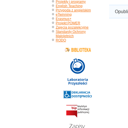
Projekty i programy
English Teaching
Przygoda z angielskim
Opubl
eTwinning
Erasmus+
Projekt POWER
Zajęcia pozalekcyjne
Standardy Ochrony
Małoletnich
RODO