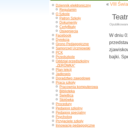
«
VIII Świ
Dziennik elektroniczny
Regulamin
O Szkole
Teat
Patron Szkoły
Dokumenty
Opublikowan
Certyfikaty
Osiągnięcia
W dniu 0
Facebook
Dyrekcja
przedstaw
Grono Pedagogiczne
Samorząd Uczniowski
zjawisko
PCK
bajki. S
Przedszkole
Oddział przedszkolny
„ZERÓWKA”
Plan lekcji
Jadłospis
Doradztwo zawodowe
Praca szkoły
Pracownia komputerowa
Biblioteka
Świetlica
Stołówka
Procedury
Pedagog szkolny
Pedagog specjalny
Psycholog
Przyjaciele szkoły
Innowacje pedagogiczne