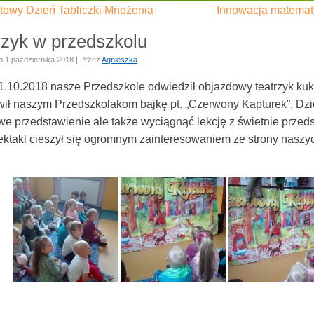
atowy Dzień Tabliczki Mnożenia
Innowacja matemat
rzyk w przedszkolu
o
1 października 2018
|
Przez
Agnieszka
1.10.2018 nasze Przedszkole odwiedził objazdowy teatrzyk ku
ił naszym Przedszkolakom bajkę pt. „Czerwony Kapturek”. Dziec
we przedstawienie ale także wyciągnąć lekcję z świetnie prze
pektakl cieszył się ogromnym zainteresowaniem ze strony nasz