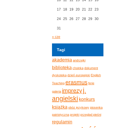
17
18
19
20
21
22
23
24
25
26
27
28
29
30
31
« cze
Tagi
akademia
andrzejki
biblioteka
choinka
dokument
dyskoteka
dzień europejski
English
erasmus
Teaching
ferie
j.
imprezy
galeria
angielski
konkurs
książka
obóz językowy
piosenka
patriotyczna
projekt
przegląd pieśni
regulamin