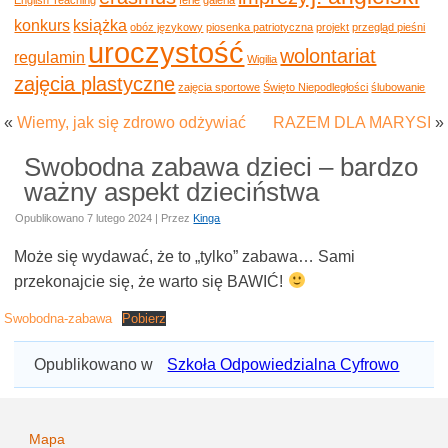
konkurs
książka
obóz językowy
piosenka patriotyczna
projekt
przegląd pieśni
uroczystość
wolontariat
regulamin
Wigilia
zajęcia plastyczne
zajęcia sportowe
Święto Niepodległości
ślubowanie
«
Wiemy, jak się zdrowo odżywiać
RAZEM DLA MARYSI
»
Swobodna zabawa dzieci – bardzo
ważny aspekt dzieciństwa
Opublikowano
7 lutego 2024
|
Przez
Kinga
Może się wydawać, że to „tylko” zabawa… Sami
przekonajcie się, że warto się BAWIĆ!
Swobodna-zabawa
Pobierz
Opublikowano w
Szkoła Odpowiedzialna Cyfrowo
Mapa