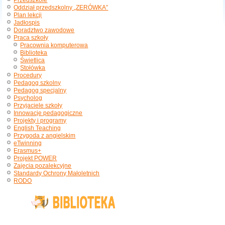
Przedszkole
Oddział przedszkolny „ZERÓWKA”
Plan lekcji
Jadłospis
Doradztwo zawodowe
Praca szkoły
Pracownia komputerowa
Biblioteka
Świetlica
Stołówka
Procedury
Pedagog szkolny
Pedagog specjalny
Psycholog
Przyjaciele szkoły
Innowacje pedagogiczne
Projekty i programy
English Teaching
Przygoda z angielskim
eTwinning
Erasmus+
Projekt POWER
Zajęcia pozalekcyjne
Standardy Ochrony Małoletnich
RODO