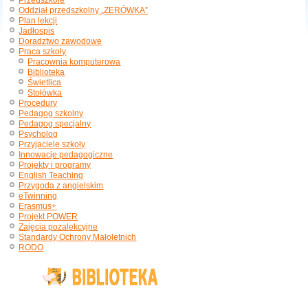
Przedszkole
Oddział przedszkolny „ZERÓWKA”
Plan lekcji
Jadłospis
Doradztwo zawodowe
Praca szkoły
Pracownia komputerowa
Biblioteka
Świetlica
Stołówka
Procedury
Pedagog szkolny
Pedagog specjalny
Psycholog
Przyjaciele szkoły
Innowacje pedagogiczne
Projekty i programy
English Teaching
Przygoda z angielskim
eTwinning
Erasmus+
Projekt POWER
Zajęcia pozalekcyjne
Standardy Ochrony Małoletnich
RODO