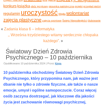
konkurs
książka
obóz językowy
piosenka patriotyczna
projekt
przegląd pieśni
uroczystość
wolontariat
regulamin
Wigilia
zajęcia plastyczne
zajęcia sportowe
Święto Niepodległości
ślubowanie
«
Zadania klasa 6 – informatyka
,, Września trzydziestego witamy serdecznie chłopaka
każdego”.
»
Światowy Dzień Zdrowia
Psychicznego – 10 października
Opublikowano
10 października 2024
|
Przez
Kinga
10 października obchodzimy Światowy Dzień Zdrowia
Psychicznego, który przypomina nam, jak ważne jest
dbanie nie tylko o zdrowie fizyczne, ale także o nasze
emocje, umysł i ogólne samopoczucie. Coraz więcej
osób zaczyna dostrzegać, jak kluczowe dla jakości
życia jest zachowanie równowagi psychicznej,