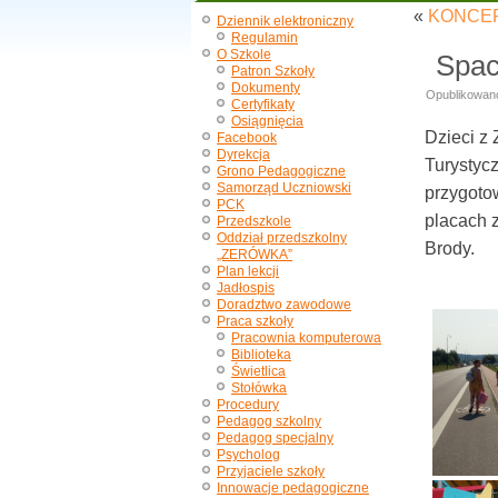
«
KONCER
Dziennik elektroniczny
Regulamin
O Szkole
Spac
Patron Szkoły
Dokumenty
Opublikowan
Certyfikaty
Osiągnięcia
Dzieci z
Facebook
Dyrekcja
Turystyc
Grono Pedagogiczne
Samorząd Uczniowski
przygotow
PCK
placach 
Przedszkole
Oddział przedszkolny
Brody.
„ZERÓWKA”
Plan lekcji
Jadłospis
Doradztwo zawodowe
Praca szkoły
Pracownia komputerowa
Biblioteka
Świetlica
Stołówka
Procedury
Pedagog szkolny
Pedagog specjalny
Psycholog
Przyjaciele szkoły
Innowacje pedagogiczne