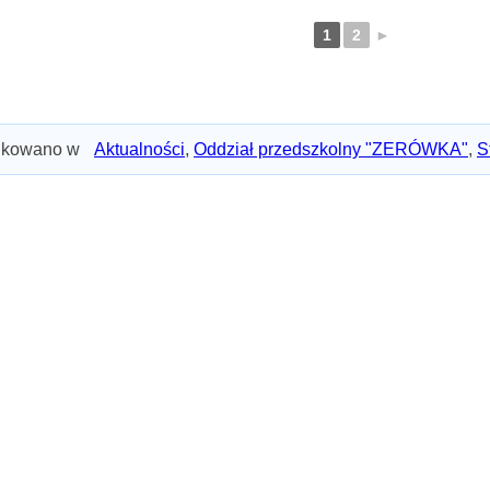
1
2
►
ikowano w
Aktualności
,
Oddział przedszkolny "ZERÓWKA"
,
S