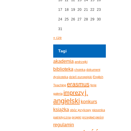
17
18
19
20
21
22
23
24
25
26
27
28
29
30
31
« cze
Tagi
akademia
andrzejki
biblioteka
choinka
dokument
dyskoteka
dzień europejski
English
erasmus
Teaching
ferie
j.
imprezy
galeria
angielski
konkurs
książka
obóz językowy
piosenka
patriotyczna
projekt
przegląd pieśni
regulamin