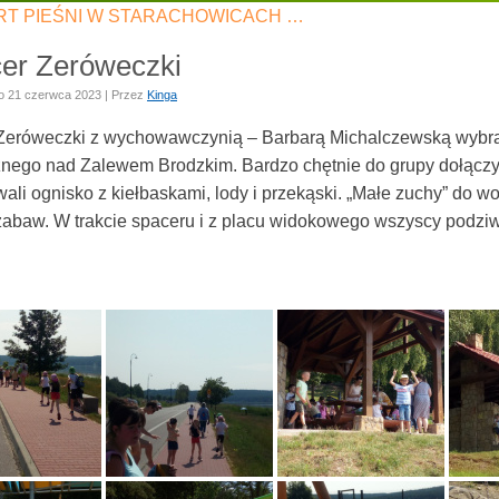
T PIEŚNI W STARACHOWICACH …
er Zeróweczki
o
21 czerwca 2023
|
Przez
Kinga
 Zeróweczki z wychowawczynią – Barbarą Michalczewską wybra
znego nad Zalewem Brodzkim. Bardzo chętnie do grupy dołączyli
ali ognisko z kiełbaskami, lody i przekąski. „Małe zuchy” do w
zabaw. W trakcie spaceru i z placu widokowego wszyscy podziwi