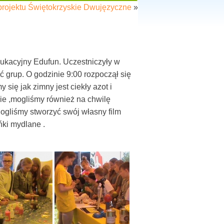
ojektu Świętokrzyskie Dwujęzyczne
»
ukacyjny Edufun. Uczestniczyły w
ść grup. O godzinie 9:00 rozpoczął się
 się jak zimny jest ciekły azot i
ie ,mogliśmy również na chwilę
Mogliśmy stworzyć swój własny film
ńki mydlane .