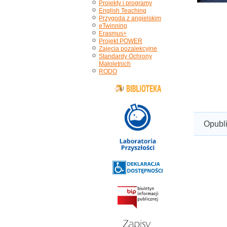
Projekty i programy
English Teaching
Przygoda z angielskim
eTwinning
Erasmus+
Projekt POWER
Zajęcia pozalekcyjne
Standardy Ochrony
Małoletnich
RODO
Opubl