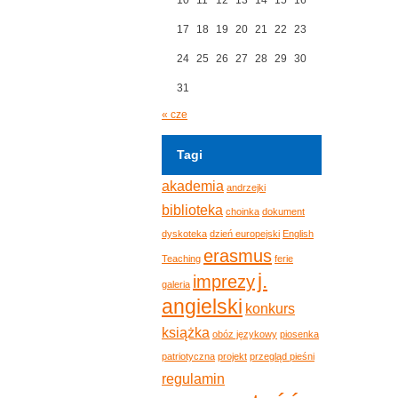
17
18
19
20
21
22
23
24
25
26
27
28
29
30
31
« cze
Tagi
akademia
andrzejki
biblioteka
choinka
dokument
dyskoteka
dzień europejski
English
erasmus
Teaching
ferie
j.
imprezy
galeria
angielski
konkurs
książka
obóz językowy
piosenka
patriotyczna
projekt
przegląd pieśni
regulamin