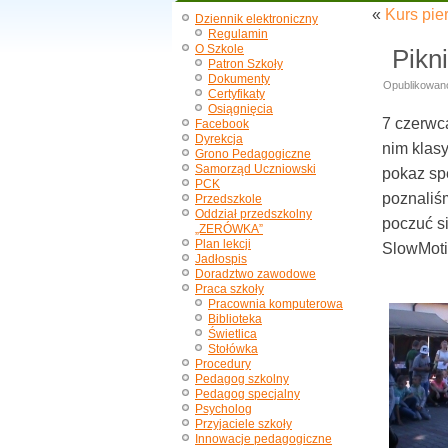
«
Kurs pie
Dziennik elektroniczny
Regulamin
O Szkole
Pikn
Patron Szkoły
Dokumenty
Opublikowan
Certyfikaty
Osiągnięcia
7 czerwc
Facebook
Dyrekcja
nim klasy
Grono Pedagogiczne
Samorząd Uczniowski
pokaz spe
PCK
poznaliś
Przedszkole
Oddział przedszkolny
poczuć si
„ZERÓWKA”
Plan lekcji
SlowMoti
Jadłospis
Doradztwo zawodowe
Praca szkoły
Pracownia komputerowa
Biblioteka
Świetlica
Stołówka
Procedury
Pedagog szkolny
Pedagog specjalny
Psycholog
Przyjaciele szkoły
Innowacje pedagogiczne