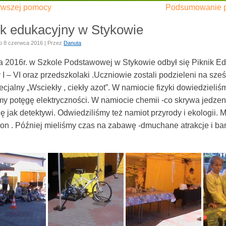
rwszej pomocy
Podsumowanie pr
ik edukacyjny w Stykowie
o
8 czerwca 2016
|
Przez
Danuta
a 2016r. w Szkole Podstawowej w Stykowie odbył się Piknik Ed
 I – VI oraz przedszkolaki .Uczniowie zostali podzieleni na sze
cjalny „Wsciekły , ciekły azot”. W namiocie fizyki dowiedzieliśmy
my potęgę elektryczności. W namiocie chemii -co skrywa jedzen
ę jak detektywi. Odwiedziliśmy też namiot przyrody i ekologii. 
on . Później mieliśmy czas na zabawę -dmuchane atrakcje i ba