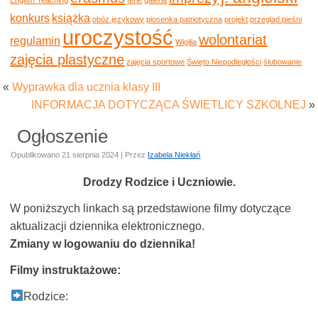
konkurs
książka
obóz językowy
piosenka patriotyczna
projekt
przegląd pieśni
uroczystość
wolontariat
regulamin
Wigilia
zajęcia plastyczne
zajęcia sportowe
Święto Niepodległości
ślubowanie
«
Wyprawka dla ucznia klasy III
INFORMACJA DOTYCZĄCA ŚWIETLICY SZKOLNEJ
»
Ogłoszenie
Opublikowano
21 sierpnia 2024
|
Przez
Izabela Niekłań
Drodzy Rodzice i Uczniowie.
W poniższych linkach są przedstawione filmy dotyczące
aktualizacji dziennika elektronicznego.
Zmiany w logowaniu do dziennika!
Filmy instruktażowe:
Rodzice: