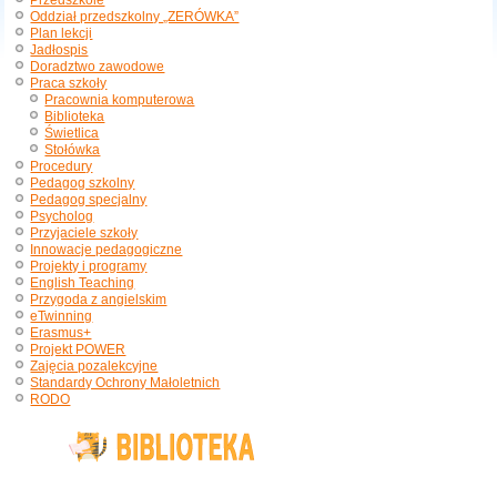
Przedszkole
Oddział przedszkolny „ZERÓWKA”
Plan lekcji
Jadłospis
Doradztwo zawodowe
Praca szkoły
Pracownia komputerowa
Biblioteka
Świetlica
Stołówka
Procedury
Pedagog szkolny
Pedagog specjalny
Psycholog
Przyjaciele szkoły
Innowacje pedagogiczne
Projekty i programy
English Teaching
Przygoda z angielskim
eTwinning
Erasmus+
Projekt POWER
Zajęcia pozalekcyjne
Standardy Ochrony Małoletnich
RODO