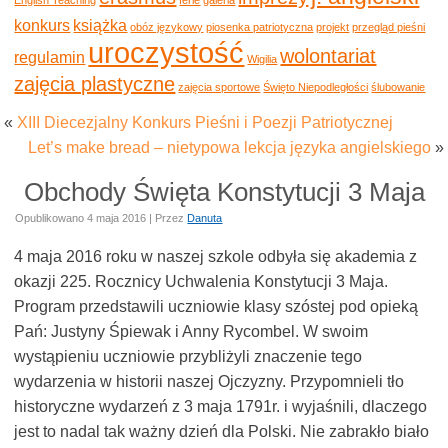
konkurs
książka
obóz językowy
piosenka patriotyczna
projekt
przegląd pieśni
uroczystość
wolontariat
regulamin
Wigilia
zajęcia plastyczne
zajęcia sportowe
Święto Niepodległości
ślubowanie
«
XIII Diecezjalny Konkurs Pieśni i Poezji Patriotycznej
Let’s make bread – nietypowa lekcja języka angielskiego
»
Obchody Święta Konstytucji 3 Maja
Opublikowano
4 maja 2016
|
Przez
Danuta
4 maja 2016 roku w naszej szkole odbyła się akademia z
okazji 225. Rocznicy Uchwalenia Konstytucji 3 Maja.
Program przedstawili uczniowie klasy szóstej pod opieką
Pań: Justyny Śpiewak i Anny Rycombel. W swoim
wystąpieniu uczniowie przybliżyli znaczenie tego
wydarzenia w historii naszej Ojczyzny. Przypomnieli tło
historyczne wydarzeń z 3 maja 1791r. i wyjaśnili, dlaczego
jest to nadal tak ważny dzień dla Polski. Nie zabrakło biało