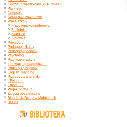
Przedszkole
Oddział przedszkolny „ZERÓWKA”
Plan lekcji
Jadłospis
Doradztwo zawodowe
Praca szkoły
Pracownia komputerowa
Biblioteka
Świetlica
Stołówka
Procedury
Pedagog szkolny
Pedagog specjalny
Psycholog
Przyjaciele szkoły
Innowacje pedagogiczne
Projekty i programy
English Teaching
Przygoda z angielskim
eTwinning
Erasmus+
Projekt POWER
Zajęcia pozalekcyjne
Standardy Ochrony Małoletnich
RODO