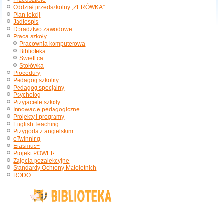
Przedszkole
Oddział przedszkolny „ZERÓWKA”
Plan lekcji
Jadłospis
Doradztwo zawodowe
Praca szkoły
Pracownia komputerowa
Biblioteka
Świetlica
Stołówka
Procedury
Pedagog szkolny
Pedagog specjalny
Psycholog
Przyjaciele szkoły
Innowacje pedagogiczne
Projekty i programy
English Teaching
Przygoda z angielskim
eTwinning
Erasmus+
Projekt POWER
Zajęcia pozalekcyjne
Standardy Ochrony Małoletnich
RODO