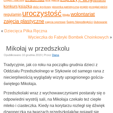
konkurs
książka
obóz językowy
piosenka patriotyczna
projekt
przegląd pieśni
uroczystość
wolontariat
regulamin
Wigilia
zajęcia plastyczne
zajęcia sportowe
Święto Niepodległości
ślubowanie
«
Dziecięca Piłka Ręczna
Wycieczka do Fabryki Bombek Choinkowych
»
Mikołaj w przedszkolu
Opublikowano
10 grudnia 2019
|
Przez
Diana
Tradycyjnie, jak co roku na początku grudnia dzieci z
Oddziału Przedszkolnego w Stykowie od samego rana z
niecierpliwością wyglądały wizyty upragnionego gościa-
świętego Mikołaja.
Przedszkolaki wraz z wychowawczyniami postarały się o
odpowiedni wystrój sali, na Mikołaja czekało też ciepłe
mleko i ciasteczka. Kiedy na korytarzu rozległ się dźwięk
dzwoneczka na twarzach przedszkolaków pojawił się