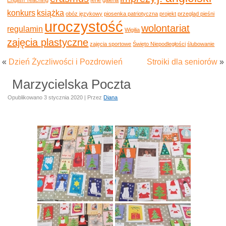
konkurs
książka
obóz językowy
piosenka patriotyczna
projekt
przegląd pieśni
uroczystość
wolontariat
regulamin
Wigilia
zajęcia plastyczne
zajęcia sportowe
Święto Niepodległości
ślubowanie
«
Dzień Życzliwości i Pozdrowień
Stroiki dla seniorów
»
Marzycielska Poczta
Opublikowano
3 stycznia 2020
|
Przez
Diana