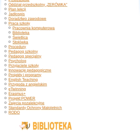
Przedszkole
Oddział przedszkolny „ZERÓWKA”
Plan lekcji
Jadłospis
Doradztwo zawodowe
Praca szkoły
Pracownia komputerowa
Biblioteka
Świetlica
Stołówka
Procedury
Pedagog szkolny
Pedagog specjalny
Psycholog
Przyjaciele szkoły
Innowacje pedagogiczne
Projekty i programy
English Teaching
Przygoda z angielskim
eTwinning
Erasmus+
Projekt POWER
Zajęcia pozalekcyjne
Standardy Ochrony Małoletnich
RODO