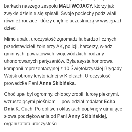
barkach naszego zespołu
MALI
WOJACY,
którzy jak
zwykle dzielnie się spisali. Swoje pociechy podziwiali
również rodzice, którzy chętnie uczestniczą w występach
dzieci.
Mimo upału, uroczystość zgromadziła bardzo licznych
przedstawicieli żołnierzy AK, policji, harcerzy, władz
gminnych, powiatowych, wojewódzkich, rodziny
uhonorowanych partyzantów. Była asysta honorowa
kompanii reprezentacyjnej z 10 Świętokrzyskiej Brygady
Wojsk obrony terytorialnej w Kielcach. Uroczystość
prowadziła Pani
Anna Skibińska.
Choć upał był ogromny, chłopcy zrobili furorę pięknymi,
wzruszającymi pieśniami – powiedział redaktor
Echa
Dnia
K. Cuch. Po obfitych oklaskach popłynęły ujmujące
słowa podziękowania od Pani
Anny Skibińskiej
,
organizatora uroczystości.