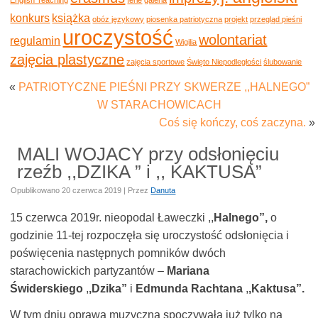
konkurs
książka
obóz językowy
piosenka patriotyczna
projekt
przegląd pieśni
uroczystość
wolontariat
regulamin
Wigilia
zajęcia plastyczne
zajęcia sportowe
Święto Niepodległości
ślubowanie
«
PATRIOTYCZNE PIEŚNI PRZY SKWERZE ,,HALNEGO”
W STARACHOWICACH
Coś się kończy, coś zaczyna.
»
MALI WOJACY przy odsłonięciu
rzeźb ,,DZIKA ” i ,, KAKTUSA”
Opublikowano
20 czerwca 2019
|
Przez
Danuta
15 czerwca 2019r. nieopodal Ławeczki ,,
Halnego”,
o
godzinie 11-tej rozpoczęła się uroczystość odsłonięcia i
poświęcenia następnych pomników dwóch
starachowickich partyzantów –
Mariana
Świderskiego
,
,Dzika”
i
Edmunda Rachtana
,
,Kaktusa”.
W tym dniu oprawa muzyczna spoczywała już tylko na